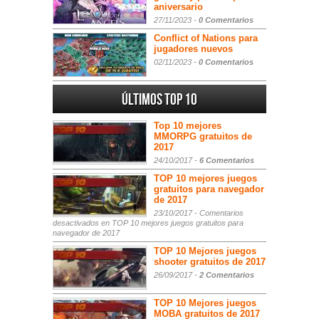
aniversario
27/11/2023 -
0 Comentarios
Conflict of Nations para
jugadores nuevos
02/11/2023 -
0 Comentarios
Últimos Top 10
Top 10 mejores
MMORPG gratuitos de
2017
24/10/2017 -
6 Comentarios
TOP 10 mejores juegos
gratuitos para navegador
de 2017
23/10/2017 -
Comentarios
desactivados
en TOP 10 mejores juegos gratuitos para
navegador de 2017
TOP 10 Mejores juegos
shooter gratuitos de 2017
26/09/2017 -
2 Comentarios
TOP 10 Mejores juegos
MOBA gratuitos de 2017