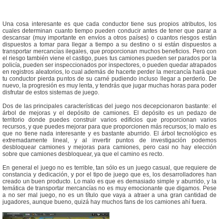
Una cosa interesante es que cada conductor tiene sus propios atributos, los
cuales determinan cuanto tiempo pueden conducir antes de tener que parar a
descansar (muy importante en envíos a otros países) o cuantos riesgos están
dispuestos a tomar para llegar a tiempo a su destino o si están dispuestos a
transportar mercancías ilegales, que proporcionan muchos beneficios. Pero con
el riesgo también viene el castigo, pues tus camiones pueden ser parados por la
policía, pueden ser inspeccionados por inspectores, o pueden quedar atrapados
en registros aleatorios, lo cual además de hacerte perder la mercancía hará que
tu conductor pierda puntos de su carné pudiendo incluso llegar a perderlo. De
nuevo, la progresión es muy lenta, y tendrás que jugar muchas horas para poder
disfrutar de estos sistemas de juego.
Dos de las principales características del juego nos decepcionaron bastante: el
árbol de mejoras y el depósito de camiones. El depósito es un pedazo de
territorio donde puedes construir varios edificios que proporcionan varios
recursos, y que puedes mejorar para que proporcionen más recursos; lo malo es
que no tiene nada interesante y es bastante aburrido. El árbol tecnológico es
extremadamente lineal, y al invertir puntos de investigación podemos
desbloquear camiones y mejoras para camiones, pero casi no hay elección
sobre que camiones desbloquear, ya que el camino es recto.
En general el juego no es terrible, tan sólo es un juego casual, que requiere de
constancia y dedicación, y por el tipo de juego que es, los desarrolladores han
creado un buen producto. Lo malo es que es demasiado simple y aburrido, y la
temática de transportar mercancías no es muy emocionante que digamos. Pese
a no ser mal juego, no es un título que vaya a atraer a una gran cantidad de
jugadores, aunque bueno, quizá hay muchos fans de los camiones ahí fuera.