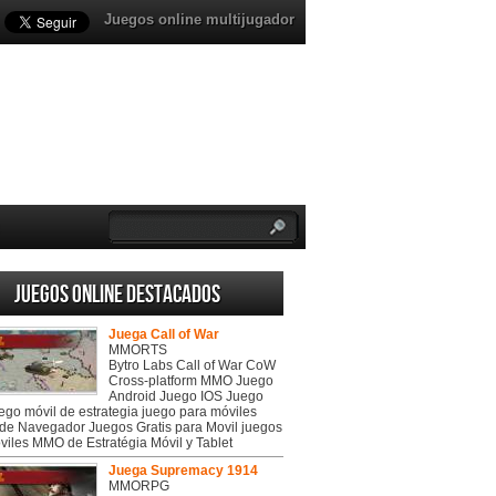
Juegos online multijugador
Juegos online destacados
Juega Call of War
MMORTS
Bytro Labs Call of War CoW
Cross-platform MMO Juego
Android Juego IOS Juego
uego móvil de estrategia juego para móviles
de Navegador Juegos Gratis para Movil juegos
viles MMO de Estratégia Móvil y Tablet
Juega Supremacy 1914
MMORPG