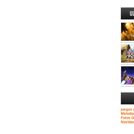
U
juegos 
Melodi
Fotos 
Navida