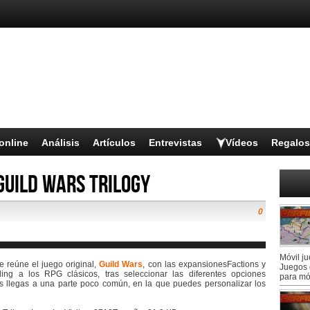
online
Análisis
Artículos
Entrevistas
Vídeos
Regalos
Guild Wars Trilogy
0
Móvil j
 reúne el juego original,
Guild Wars
, con las expansionesFactions y
Juegos 
ling a los RPG clásicos, tras seleccionar las diferentes opciones
para mó
s llegas a una parte poco común, en la que puedes personalizar los