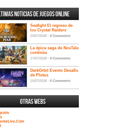
ltimas noticias de juegos online
Seafight El regreso de
los Crystal Raiders
23/07/2026 -
0 Comments
La épica saga de NosTale
continúa
17/07/2026 -
0 Comments
DarkOrbit Evento Desafío
de Plutus
15/07/2026 -
0 Comments
Otras webs
gratis
as
GenteLive.Com
d