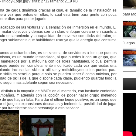
ma de carga dinámica gracias al cual, el tamaño de la instalación es
para Mo
ra vez que entras en ellas, lo cual está bien para gente con poca
erar días para poder jugarlo.
 acabado de las texturas y la sensación de inmersión en el mundo. El
, matar objetivos y demás con un claro enfoque coreano en cuanto a
uto-encaramiento y la capacidad de moverse con clicks del ratón, el
oger sabiamente que habilidades usar ya que la energía que consume
Juegos 
stamos acostumbrados, es un sistema de servidores a los que puedes
mismo, es un mundo instanciado, al que puedes ir con un grupo, que
manejados por la máquina con los roles habituales, lo cual permite
sonaje puede ser completamente modificado cada vez que visitas una
ando incluso las skills a utilizar y redistribuyendo los puntos para
 de skills es sencillo porque solo se pueden tener 8 como máximo, por
edad de skills de la que dispone cada clase, pudiendo guardar todo la
arlo según más adelante según sea necesario.
y distinto a la mayoría de MMOs en el mercado, con bastante contenido
campañas. Y además con la opción de poder hacer grupo metiendo
de que hagan falta. Para dar el último toque positivo, es un juego que
r el juego o expansiones deseadas, y teniendo la posibilidad de jugar
 por transferencias de personaje a otro servidor.