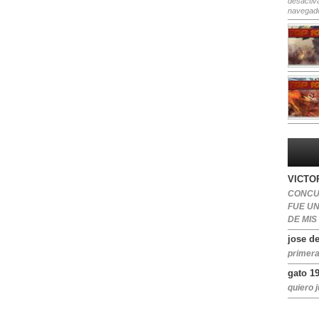
desactiv
navegad
VICTOR
CONCU
FUE U
DE MIS
jose de
primera
gato 1
quiero j