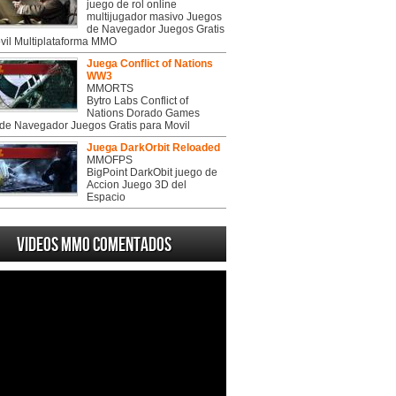
juego de rol online
multijugador masivo Juegos
de Navegador Juegos Gratis
vil Multiplataforma MMO
Juega Conflict of Nations
WW3
MMORTS
Bytro Labs Conflict of
Nations Dorado Games
de Navegador Juegos Gratis para Movil
Juega DarkOrbit Reloaded
MMOFPS
BigPoint DarkObit juego de
Accion Juego 3D del
Espacio
Videos MMO Comentados