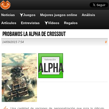
Noticias
Juegos
Mejores juegos online
Análisis
Artículos
Entrevistas
Vídeos
Regalos
Probamos la Alpha de Crossout
14/09/2015 7:54
0
Valoración
Alpha
Una cantidad de opciones de personalización que roza lo rídiculo,