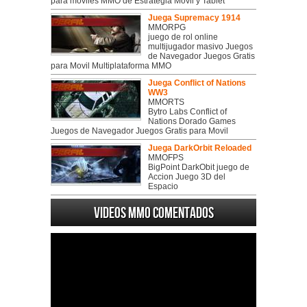
para móviles MMO de Estratégia Móvil y Tablet
Juega Supremacy 1914
MMORPG
juego de rol online
multijugador masivo Juegos
de Navegador Juegos Gratis
para Movil Multiplataforma MMO
Juega Conflict of Nations
WW3
MMORTS
Bytro Labs Conflict of
Nations Dorado Games
Juegos de Navegador Juegos Gratis para Movil
Juega DarkOrbit Reloaded
MMOFPS
BigPoint DarkObit juego de
Accion Juego 3D del
Espacio
Videos MMO Comentados