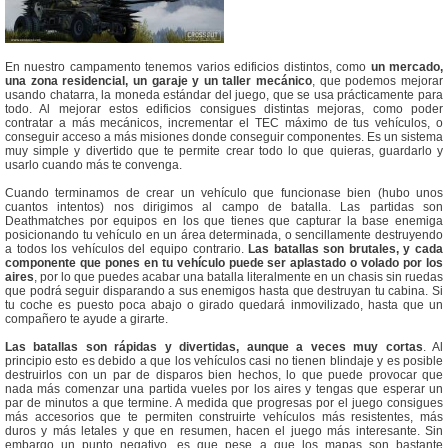
En nuestro campamento tenemos varios edificios distintos, como
un mercado,
una zona residencial, un garaje y un taller mecánico
, que podemos mejorar
usando chatarra, la moneda estándar del juego, que se usa prácticamente para
todo. Al mejorar estos edificios consigues distintas mejoras, como poder
contratar a más mecánicos, incrementar el TEC máximo de tus vehículos, o
conseguir acceso a más misiones donde conseguir componentes. Es un sistema
muy simple y divertido que te permite crear todo lo que quieras, guardarlo y
usarlo cuando más te convenga.
Cuando terminamos de crear un vehículo que funcionase bien (hubo unos
cuantos intentos) nos dirigimos al campo de batalla. Las partidas son
Deathmatches por equipos en los que tienes que capturar la base enemiga
posicionando tu vehículo en un área determinada, o sencillamente destruyendo
a todos los vehículos del equipo contrario.
Las batallas son brutales, y cada
componente que pones en tu vehículo puede ser aplastado o volado por los
aires
, por lo que puedes acabar una batalla literalmente en un chasis sin ruedas
que podrá seguir disparando a sus enemigos hasta que destruyan tu cabina. Si
tu coche es puesto poca abajo o girado quedará inmovilizado, hasta que un
compañero te ayude a girarte.
Las batallas son rápidas y divertidas, aunque a veces muy cortas
. Al
principio esto es debido a que los vehículos casi no tienen blindaje y es posible
destruirlos con un par de disparos bien hechos, lo que puede provocar que
nada más comenzar una partida vueles por los aires y tengas que esperar un
par de minutos a que termine. A medida que progresas por el juego consigues
más accesorios que te permiten construirte vehículos más resistentes, más
duros y más letales y que en resumen, hacen el juego más interesante. Sin
embargo un punto negativo, es que pese a que los mapas son bastante