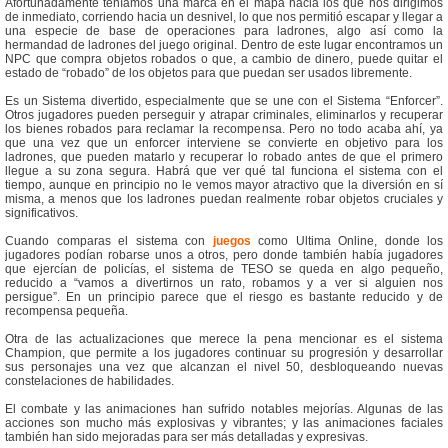
Afortunadamente teníamos una marca en el mapa hacia los que nos dirigimos
de inmediato, corriendo hacia un desnivel, lo que nos permitió escapar y llegar a
una especie de base de operaciones para ladrones, algo así como la
hermandad de ladrones del juego original. Dentro de este lugar encontramos un
NPC que compra objetos robados o que, a cambio de dinero, puede quitar el
estado de “robado” de los objetos para que puedan ser usados libremente.
Es un Sistema divertido, especialmente que se une con el Sistema “Enforcer”.
Otros jugadores pueden perseguir y atrapar criminales, eliminarlos y recuperar
los bienes robados para reclamar la recompensa. Pero no todo acaba ahí, ya
que una vez que un enforcer interviene se convierte en objetivo para los
ladrones, que pueden matarlo y recuperar lo robado antes de que el primero
llegue a su zona segura. Habrá que ver qué tal funciona el sistema con el
tiempo, aunque en principio no le vemos mayor atractivo que la diversión en sí
misma, a menos que los ladrones puedan realmente robar objetos cruciales y
significativos.
Cuando comparas el sistema con
juegos
como Ultima Online, donde los
jugadores podían robarse unos a otros, pero donde también había jugadores
que ejercían de policías, el sistema de TESO se queda en algo pequeño,
reducido a “vamos a divertirnos un rato, robamos y a ver si alguien nos
persigue”. En un principio parece que el riesgo es bastante reducido y de
recompensa pequeña.
Otra de las actualizaciones que merece la pena mencionar es el sistema
Champion, que permite a los jugadores continuar su progresión y desarrollar
sus personajes una vez que alcanzan el nivel 50, desbloqueando nuevas
constelaciones de habilidades.
El combate y las animaciones han sufrido notables mejorías. Algunas de las
acciones son mucho más explosivas y vibrantes; y las animaciones faciales
también han sido mejoradas para ser más detalladas y expresivas.