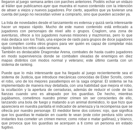
llegaron al juego semana antes con parches anteriores. Podéis echar un vistazo
al tráiler que publicamos ayer que muestra el nuevo contenido con la intención
de atraer a viejos y nuevos jugadores. Por cierto, aquellos que ya tuvieran una
cuenta del juego no necesitan volver a comprarlo, sino que pueden acceder ya.
La lista de novedades desde el lanzamiento es extensa y quizá sería interesante
hacer un repaso rápido. Mucho de este nuevo contenido está enfocado a
jugadores con personajes de nivel alto o grupos. Craglorn, una zona de
aventuras, ofrece a los jugadores nuevas misiones y mazmorras, pero lo que
más destaca son los Trials, una especie de raids para grupos de doce jugadores
que compiten contra otros grupos para ver quién es capaz de completar más
rápido todos los retos cada semana.
También es destacable Dragonstar Arena, combates de hasta cuatro jugadores
en modo supervivencia donde se combaten oleadas de enemigos en diez
mapas distintos con modos normal y veterano; este último cuenta con un
sistema de ranking.
Puede que lo más interesante que ha llegado al juego recientemente sea el
sistema de Justicia, que introduce mecánicas conocidas de Elder Scrolls, como
el robo, uno de los mejores pasatiempos en la saga original. El sistema se ha
implementado de manera muy detallada, con una habilidad que mejora el robo,
la ocultación y la apertura de cerraduras, además de reducir el coste de las
fianzas cuando uno es atrapado por los guardias. De hecho, mientras
jugábamos, cometimos nuestro primer crimen sin ser conscientes de ello,
lanzando una bola de fuego y matando a un animal doméstico, lo que hizo que
apareciera en nuestra pantalla el indicador de amenaza y la recompensa que se
ofrecía por nuestro personaje. El medidor tiene dos colores: rojo, que significa
que los guardias te matarán en cuanto te vean (este color perdura sólo unos
instantes tras cometer un crimen menor, como robar o matar gallinas), y blanco,
que provoca que los guardias se acerquen a ti como un persona en estado
fugitivo.