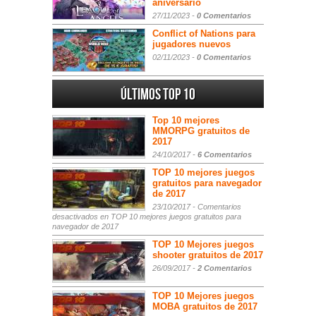
aniversario
27/11/2023 -
0 Comentarios
Conflict of Nations para
jugadores nuevos
02/11/2023 -
0 Comentarios
Últimos Top 10
Top 10 mejores
MMORPG gratuitos de
2017
24/10/2017 -
6 Comentarios
TOP 10 mejores juegos
gratuitos para navegador
de 2017
23/10/2017 -
Comentarios
desactivados
en TOP 10 mejores juegos gratuitos para
navegador de 2017
TOP 10 Mejores juegos
shooter gratuitos de 2017
26/09/2017 -
2 Comentarios
TOP 10 Mejores juegos
MOBA gratuitos de 2017