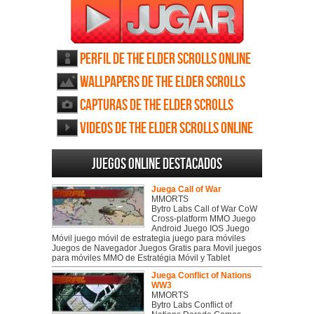
Perfil de The Elder Scrolls Online
Wallpapers de The Elder Scrolls
Online
Capturas de The Elder Scrolls
Online
Videos de The Elder Scrolls Online
Juegos online destacados
Juega Call of War
MMORTS
Bytro Labs Call of War CoW
Cross-platform MMO Juego
Android Juego IOS Juego
Móvil juego móvil de estrategia juego para móviles
Juegos de Navegador Juegos Gratis para Movil juegos
para móviles MMO de Estratégia Móvil y Tablet
Juega Conflict of Nations
WW3
MMORTS
Bytro Labs Conflict of