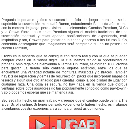
Pregunta importante: ¿cómo se sacará beneficio del juego ahora que se ha
suprimido la suscripción mensual? Bueno, naturalmente Bethesda aún cuenta
con la compra del juego, pero existen otros elementos: Cuentas Premium, DLCs
y la Crown Store. Las cuentas Premium siguen el modelo tradicional de una
suscripción mensual y estas aportan bonificaciones de experiencia, craft,
inspiration y oro, Crowns para gastar en la tienda y acceso a los futuros DLCs,
contenido descargable que imaginamos será comprable si uno no posee una
cuenta Premium,
Crown es la moneda que se consigue con dinero real y con la que se pueden
comprar cosas en la tienda digital, la cual hemos tenido la oportunidad de
probar. Como regalo de bienvenida a Tamriel Unlimited, se otorgan 1000 crowns
para gastar. La tienda sólo contiene objetos estéticos, entre los que se
encuentran una variedad notable de monturas, mascotas y disfraces. También
hay kits de reparación y gemas de resurrección, packs que incorporan mapas de
tesoros y algún que otro añadido para cuentas, como la posibilidad de jugar con
cualquier raza. Una cosa es segura, no hay nada en la tienda que otorgue
ventajas sobre otros jugadores (lo tan popularmente conocido como pay-to-win)
y sólo podemos esperar que se mantenga así.
Bethesda ha hecho un gran trabajo y creemos que el cambio puede venir a The
Elder Scrolls online. Si tenéis pensado volver o ya lo habéis hecho, os invitamos
a contarnos vuestra experiencia y a compartir vuestras opiniones.