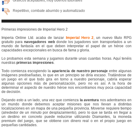
Gráficos aceptables, muy buenos tutoriales
Repetitivo, combate aburrido y automatizado
Primeras impresiones de Imperial Hero 2
Imperia Online Ltd. acaba de lanzar
Imperial Hero 2
, un nuevo título RPG
gratuito para
navegadores web
donde los jugadores son transportados a un
mundo de fantasía en el que deben interpretar el papel de un héroe con
capacidades excepcionales en busca de fama y gloria.
Lo probamos esta semana y jugamos durante unas cuantas horas. Aquí tenéis
nuestras
primeras impresiones
.
Todo comienza escogiendo la
apariencia de nuestro personaje
entre algunas
imágenes prediseñadas, lo que en un principio se diría escaso. Tratándose de
un juego en el que todo gira en torno a nuestro personaje, cabría esperar
algunas opciones más de personalización, pero no es así. A la hora de
determinar el aspecto de nuestro héroe nos encontramos muy poca capacidad
de decisión.
Dejando esto a un lado, una vez que comienza
la aventura
nos adentramos en
un mundo donde debemos aceptar misiones que nos llevan a distintas
localizaciones en un mapa de una pequeña provincia. Moverse requiere tiempo
(alrededor de un minuto por desplazamiento), pero lo que se tarda en llegar a
un destino en concreto puede reducirse utilizando Diamantes, la moneda
premium del juego, que se obtiene con dinero real o en el propio juego en
pequeñas cantidades.