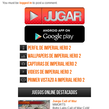
You must be
logged in
to post a comment.
Perfil de Imperial Hero 2
Wallpapers de Imperial Hero 2
Capturas de Imperial Hero 2
Videos de Imperial Hero 2
Primer vistazo a Imperial Hero 2
Juegos online destacados
Juega Call of War
MMORTS
Bytro Labs Call of War CoW