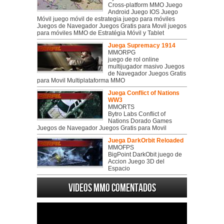
Cross-platform MMO Juego
Android Juego IOS Juego
Móvil juego móvil de estrategia juego para móviles
Juegos de Navegador Juegos Gratis para Movil juegos
para móviles MMO de Estratégia Móvil y Tablet
Juega Supremacy 1914
MMORPG
juego de rol online
multijugador masivo Juegos
de Navegador Juegos Gratis
para Movil Multiplataforma MMO
Juega Conflict of Nations
WW3
MMORTS
Bytro Labs Conflict of
Nations Dorado Games
Juegos de Navegador Juegos Gratis para Movil
Juega DarkOrbit Reloaded
MMOFPS
BigPoint DarkObit juego de
Accion Juego 3D del
Espacio
Videos MMO Comentados