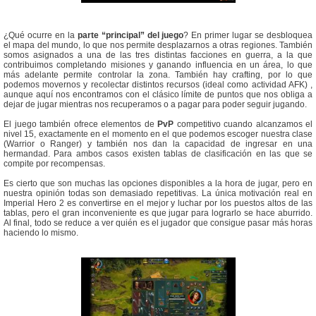
¿Qué ocurre en la
parte
“principal” del juego
? En primer lugar se desbloquea
el mapa del mundo, lo que nos permite desplazarnos a otras regiones. También
somos asignados a una de las tres distintas facciones en guerra, a la que
contribuimos completando misiones y ganando influencia en un área, lo que
más adelante permite controlar la zona. También hay crafting, por lo que
podemos movernos y recolectar distintos recursos (ideal como actividad AFK) ,
aunque aquí nos encontramos con el clásico límite de puntos que nos obliga a
dejar de jugar mientras nos recuperamos o a pagar para poder seguir jugando.
El juego también ofrece elementos de
PvP
competitivo cuando alcanzamos el
nivel 15, exactamente en el momento en el que podemos escoger nuestra clase
(Warrior o Ranger) y también nos dan la capacidad de ingresar en una
hermandad. Para ambos casos existen tablas de clasificación en las que se
compite por recompensas.
Es cierto que son muchas las opciones disponibles a la hora de jugar, pero en
nuestra opinión todas son demasiado repetitivas. La única motivación real en
Imperial Hero 2 es convertirse en el mejor y luchar por los puestos altos de las
tablas, pero el gran inconveniente es que jugar para lograrlo se hace aburrido.
Al final, todo se reduce a ver quién es el jugador que consigue pasar más horas
haciendo lo mismo.