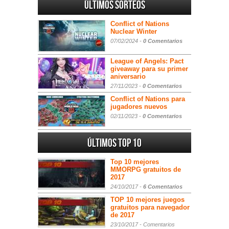
Últimos sorteos
Conflict of Nations
Nuclear Winter
07/02/2024 -
0 Comentarios
League of Angels: Pact
giveaway para su primer
aniversario
27/11/2023 -
0 Comentarios
Conflict of Nations para
jugadores nuevos
02/11/2023 -
0 Comentarios
Últimos Top 10
Top 10 mejores
MMORPG gratuitos de
2017
24/10/2017 -
6 Comentarios
TOP 10 mejores juegos
gratuitos para navegador
de 2017
23/10/2017 -
Comentarios