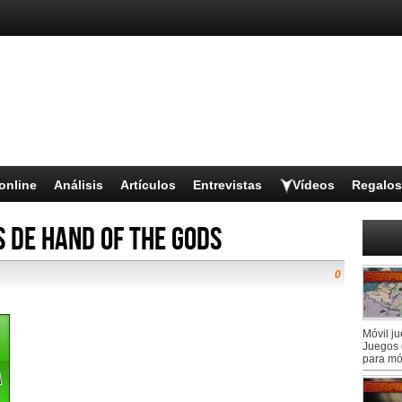
online
Análisis
Artículos
Entrevistas
Vídeos
Regalos
 de Hand of the Gods
0
Móvil j
a
Juegos 
para mó