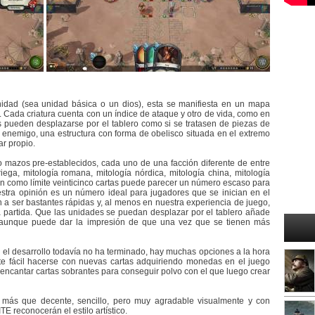
idad (sea unidad básica o un dios), esta se manifiesta en un mapa
a. Cada criatura cuenta con un índice de ataque y otro de vida, como en
 pueden desplazarse por el tablero como si se tratasen de piezas de
tar enemigo, una estructura con forma de obelisco situada en el extremo
ar propio.
co mazos pre-establecidos, cada uno de una facción diferente de entre
iega, mitología romana, mitología nórdica, mitología china, mitología
n como límite veinticinco cartas puede parecer un número escaso para
tra opinión es un número ideal para jugadores que se inician en el
n a ser bastantes rápidas y, al menos en nuestra experiencia de juego,
partida. Que las unidades se puedan desplazar por el tablero añade
 aunque puede dar la impresión de que una vez que se tienen más
 el desarrollo todavía no ha terminado, hay muchas opciones a la hora
te fácil hacerse con nuevas cartas adquiriendo monedas en el juego
encantar cartas sobrantes para conseguir polvo con el que luego crear
s más que decente, sencillo, pero muy agradable visualmente y con
 reconocerán el estilo artístico.