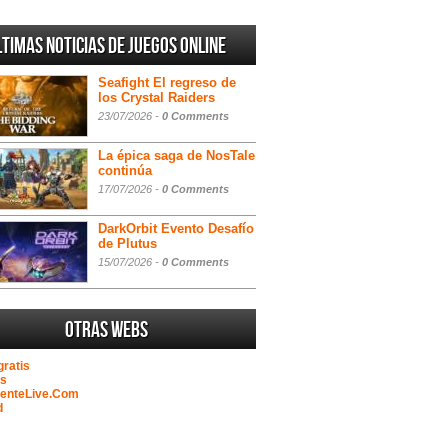
ltimas noticias de juegos online
Seafight El regreso de
los Crystal Raiders
23/07/2026 -
0 Comments
La épica saga de NosTale
continúa
17/07/2026 -
0 Comments
DarkOrbit Evento Desafío
de Plutus
15/07/2026 -
0 Comments
Otras webs
gratis
as
GenteLive.Com
d