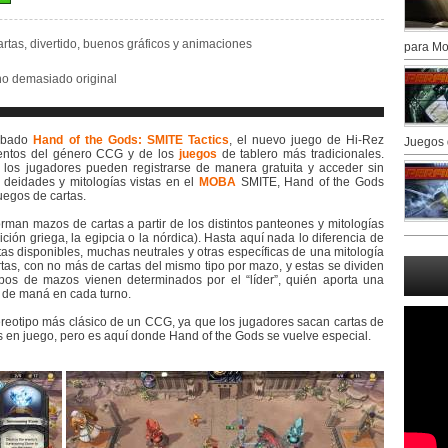
rtas, divertido, buenos gráficos y animaciones
para Mo
 no demasiado original
robado
Hand of the Gods: SMITE Tactics
, el nuevo juego de Hi-Rez
Juegos 
ementos del género CCG y de los
juegos
de tablero más tradicionales.
 los jugadores pueden registrarse de manera gratuita y acceder sin
deidades y mitologías vistas en el
MOBA
SMITE, Hand of the Gods
juegos de cartas.
forman mazos de cartas a partir de los distintos panteones y mitologías
ión griega, la egipcia o la nórdica). Hasta aquí nada lo diferencia de
as disponibles, muchas neutrales y otras específicas de una mitología
tas, con no más de cartas del mismo tipo por mazo, y estas se dividen
ipos de mazos vienen determinados por el “líder”, quién aporta una
 de maná en cada turno.
ereotipo más clásico de un CCG, ya que los jugadores sacan cartas de
 en juego, pero es aquí donde Hand of the Gods se vuelve especial.