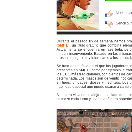
Muchas ca
Sencillo,
Durante el pasado fin de semana hemos p
(
SMITE
), un título gratuito que combina el
Actualmente se encuentra en fase beta, pero
ningún inconveniente. Basado en las mismas 
presenta un giro muy interesante a los típicos 
Se trata de un título en el que los jugadores 
presentes en SMITE (como por ejemplo la tradic
los CCG más tradicionales, con cientos de cart
determinada. Los mazos son de veinticinco car
en tipos: unidades, dioses y hechizos. Los t
habilidad especial que puede usarse a cambio
A primera vista no se aleja demasiado del est
su mazo cada turno y usan maná para ponerlas