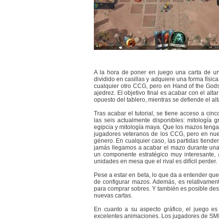
A la hora de poner en juego una carta de un
dividido en casillas y adquiere una forma físic
cualquier otro CCG, pero en Hand of the Gods
ajedrez. El objetivo final es acabar con el al
opuesto del tablero, mientras se defiende el alt
Tras acabar el tutorial, se tiene acceso a cin
las seis actualmente disponibles: mitología gr
egipcia y mitología maya. Que los mazos tenga
jugadores veteranos de los CCG, pero en nues
género. En cualquier caso, las partidas tiende
jamás llegamos a acabar el mazo durante una 
un componente estratégico muy interesante,
unidades en mesa que el rival es difícil perder.
Pese a estar en beta, lo que da a entender que
de configurar mazos. Además, es relativamen
para comprar sobres. Y también es posible des
nuevas cartas.
En cuanto a su aspecto gráfico, el juego e
excelentes animaciones. Los jugadores de SMITE