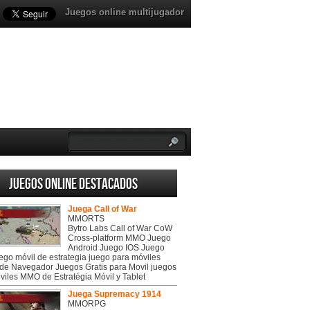
Juegos online multijugador
Juegos online destacados
Juega Call of War
MMORTS
Bytro Labs Call of War CoW
Cross-platform MMO Juego
Android Juego IOS Juego
uego móvil de estrategia juego para móviles
de Navegador Juegos Gratis para Movil juegos
viles MMO de Estratégia Móvil y Tablet
Juega Supremacy 1914
MMORPG