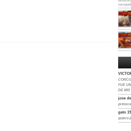
desactiv
navegad
VICTOR
CONCU
FUE U
DE MIS
jose de
primera
gato 1
quiero j