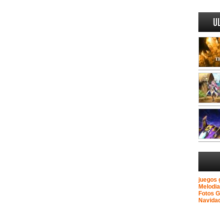
U
juegos 
Melodi
Fotos 
Navida