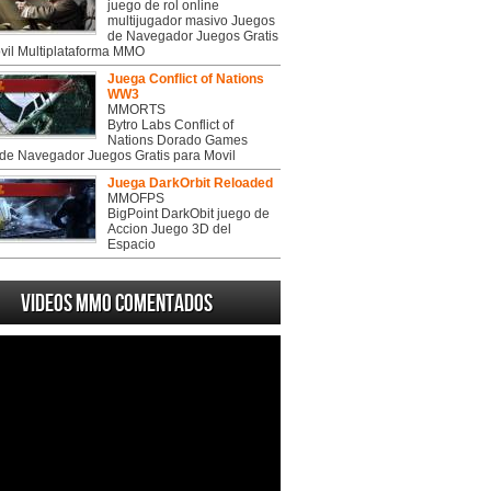
juego de rol online
multijugador masivo Juegos
de Navegador Juegos Gratis
vil Multiplataforma MMO
Juega Conflict of Nations
WW3
MMORTS
Bytro Labs Conflict of
Nations Dorado Games
de Navegador Juegos Gratis para Movil
Juega DarkOrbit Reloaded
MMOFPS
BigPoint DarkObit juego de
Accion Juego 3D del
Espacio
Videos MMO Comentados