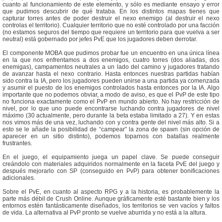
cuanto al funcionamiento de este elemento, y sólo es mediante ensayo y error
que pudimos descubrir de qué trataba. En los distintos mapas tienes que
capturar torres antes de poder destruir el nexo enemigo (al destruir el nexo
controlas el territorio). Cualquier territorio que no esté controlado por una facción
(no estamos seguros del tiempo que requiere un territorio para que vuelva a ser
neutral) está gobernado por jefes PvE que los jugadores deben derrotar.
El componente MOBA que pudimos probar fue un encuentro en una única línea
en la que nos enfrentamos a dos enemigos, cuatro torres (dos aliadas, dos
enemigas), campamentos neutrales a un lado del camino y jugadores tratando
de avanzar hasta el nexo contrario. Hasta entonces nuestras partidas habían
sido contra la IA, pero los jugadores pueden unirse a una partida ya comenzada
y asumir el puesto de los enemigos controlados hasta entonces por la IA. Algo
importante que no podemos obviar, a modo de aviso, es que el PvP de este tipo
no funciona exactamente como el PvP en mundo abierto. No hay restricción de
nivel, por lo que uno puede encontrarse luchando contra jugadores de nivel
máximo (30 actualmente, pero durante la beta estaba limitado a 27). Y en estas
nos vimos más de una vez, luchando con y contra gente del nivel más alto. Si a
esto se le añade la posibilidad de “campear” la zona de spawn (sin opción de
aparecer en un sitio distinto), podemos toparnos con batallas realmente
frustrantes.
En el juego, el equipamiento juega un papel clave. Se puede conseguir
creándolo con materiales adquiridos normalmente en la faceta PvE del juego y
después mejorarlo con SP (conseguido en PvP) para obtener bonificaciones
adicionales.
Sobre el PvE, en cuanto al aspecto RPG y a la historia, es probablemente la
parte más débil de Crush Online. Aunque gráficamente esté bastante bien y los
entornos estén fantásticamente diseñados, los territorios se ven vacíos y faltos
de vida. La alternativa al PvP pronto se vuelve aburrida y no está a la altura.