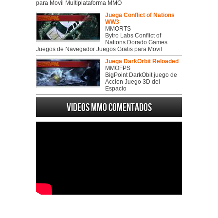
para Movil Multiplataforma MMO
Juega Conflict of Nations
WW3
MMORTS
Bytro Labs Conflict of
Nations Dorado Games
Juegos de Navegador Juegos Gratis para Movil
Juega DarkOrbit Reloaded
MMOFPS
BigPoint DarkObit juego de
Accion Juego 3D del
Espacio
Videos MMO Comentados