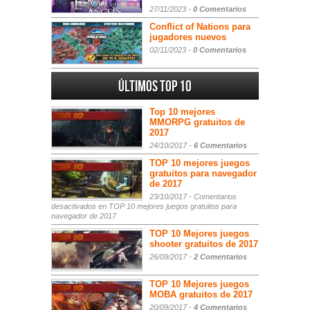
27/11/2023 -
0 Comentarios
Conflict of Nations para
jugadores nuevos
02/11/2023 -
0 Comentarios
Últimos Top 10
Top 10 mejores
MMORPG gratuitos de
2017
24/10/2017 -
6 Comentarios
TOP 10 mejores juegos
gratuitos para navegador
de 2017
23/10/2017 -
Comentarios
desactivados
en TOP 10 mejores juegos gratuitos para
navegador de 2017
TOP 10 Mejores juegos
shooter gratuitos de 2017
26/09/2017 -
2 Comentarios
TOP 10 Mejores juegos
MOBA gratuitos de 2017
20/09/2017 -
4 Comentarios