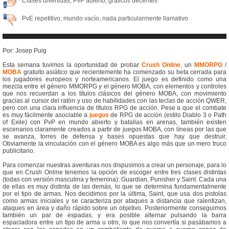
Clases divertidas, PvP abierto, gráficos decentes
PvE repetitivo, mundo vacío, nada particularmente llamativo
Por: Josep Puig
Esta semana tuvimos la oportunidad de probar
Crush Online
, un
MMORPG
/
MOBA
gratuito asiático que recientemente ha comenzado su beta cerrada para
los jugadores europeos y norteamericanos. El juego es definido como una
mezcla entre el género MMORPG y el género MOBA, con elementos y controles
que nos recuerdan a los títulos clásicos del género MOBA, con movimiento
gracias al cursor del ratón y uso de habilidades con las teclas de acción QWER,
pero con una clara influencia de títulos RPG de acción. Pese a que el combate
es muy fácilmente asociable a
juegos
de RPG de acción (estilo Diablo 3 o Path
of Exile) con PvP en mundo abierto y batallas en arenas, también existen
escenarios claramente creados a partir de juegos MOBA, con líneas por las que
se avanza, torres de defensa y bases opuestas que hay que destruir.
Obviamente la vinculación con el género MOBA es algo más que un mero truco
publicitario.
Para comenzar nuestras aventuras nos dispusimos a crear un personaje, para lo
que en Crush Online tenemos la opción de escoger entre tres clases distintas
(todas con versión masculina y femenina): Guardian, Punisher y Saint. Cada una
de ellas es muy distinta de las demás, lo que se determina fundamentalmente
por el tipo de armas. Nos decidimos por la última, Saint, que usa dos pistolas
como armas iniciales y se caracteriza por ataques a distancia que ralentizan,
ataques en área y daño rápido sobre un objetivo. Posteriormente conseguimos
también un par de espadas, y era posible alternar pulsando la barra
espaciadora entre un tipo de arma u otro, lo que nos convertía si pasábamos a