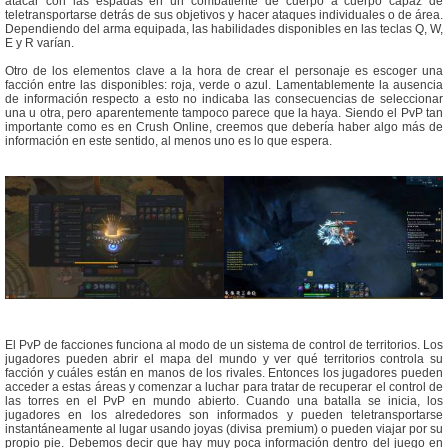
atacar con las espadas en un combatiente de cuerpo a cuerpo capaz de
teletransportarse detrás de sus objetivos y hacer ataques individuales o de área.
Dependiendo del arma equipada, las habilidades disponibles en las teclas Q, W,
E y R varían.
Otro de los elementos clave a la hora de crear el personaje es escoger una
facción entre las disponibles: roja, verde o azul. Lamentablemente la ausencia
de información respecto a esto no indicaba las consecuencias de seleccionar
una u otra, pero aparentemente tampoco parece que la haya. Siendo el PvP tan
importante como es en Crush Online, creemos que debería haber algo más de
información en este sentido, al menos uno es lo que espera.
El PvP de facciones funciona al modo de un sistema de control de territorios. Los
jugadores pueden abrir el mapa del mundo y ver qué territorios controla su
facción y cuáles están en manos de los rivales. Entonces los jugadores pueden
acceder a estas áreas y comenzar a luchar para tratar de recuperar el control de
las torres en el PvP en mundo abierto. Cuando una batalla se inicia, los
jugadores en los alrededores son informados y pueden teletransportarse
instantáneamente al lugar usando joyas (divisa premium) o pueden viajar por su
propio pie. Debemos decir que hay muy poca información dentro del juego en