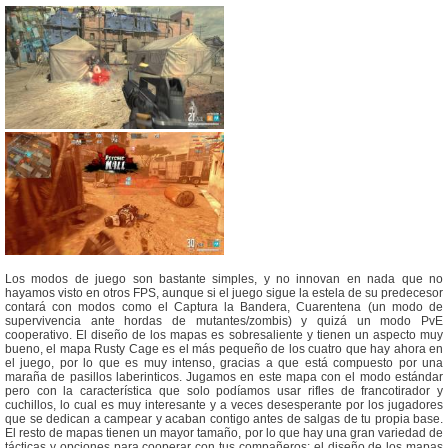
Los modos de juego son bastante simples, y no innovan en nada que no
hayamos visto en otros FPS, aunque si el juego sigue la estela de su predecesor
contará con modos como el Captura la Bandera, Cuarentena (un modo de
supervivencia ante hordas de mutantes/zombis) y quizá un modo PvE
cooperativo. El diseño de los mapas es sobresaliente y tienen un aspecto muy
bueno, el mapa Rusty Cage es el más pequeño de los cuatro que hay ahora en
el juego, por lo que es muy intenso, gracias a que está compuesto por una
maraña de pasillos laberinticos. Jugamos en este mapa con el modo estándar
pero con la característica que solo podíamos usar rifles de francotirador y
cuchillos, lo cual es muy interesante y a veces desesperante por los jugadores
que se dedican a campear y acaban contigo antes de salgas de tu propia base.
El resto de mapas tienen un mayor tamaño, por lo que hay una gran variedad de
tácticas y opciones para cooperar con tus compañeros; el diseño de los mapas