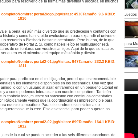
 equipo para resolverlo de la forma más divertida y alocada en muchos
Juegos 
 vale la pena, es aún más divertido que su predecesor y contamos con
a historia y como han sabido evolucionarla para expandir el universo,
je un recuerdo a Bioshock bastante acentuado. Pero bueno, de lo que
para Mo
perativo de Portal 2. Si, como habéis leído el multijugador está
daros de enfrentaros con vuestros amigos. Aquí de lo que se trata es
a ver quien es el miembro del equipo más rápido y diestro.
gador para participar en el multijugador, pero si que es recomendable
portales y los elementos disponibles en los escenarios. Una vez que
migo, o con un usuario al azar, entraremos en un pequeño tutorial en
uego y a como podemos interactuar con nuestro compañero. También
ue lo controla todo, muestre su sarcasmo con continuos comentarios
peor. Rápidamente vemos que la coordinación es imprescindible para
para nuestro compañero. Para ello tendremos un sistema de
de queremos que lo cree. Esto es esencial para poder superar las
l, desde la cual se pueden acceder a las seis diferentes secciones de