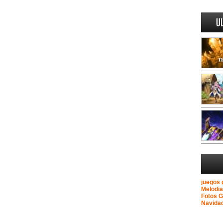
U
juegos 
Melodi
Fotos 
Navida