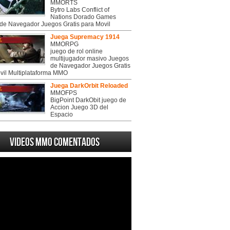
MMORTS
Bytro Labs Conflict of
Nations Dorado Games
de Navegador Juegos Gratis para Movil
Juega Supremacy 1914
MMORPG
juego de rol online
multijugador masivo Juegos
de Navegador Juegos Gratis
vil Multiplataforma MMO
Juega DarkOrbit Reloaded
MMOFPS
BigPoint DarkObit juego de
Accion Juego 3D del
Espacio
Videos MMO Comentados