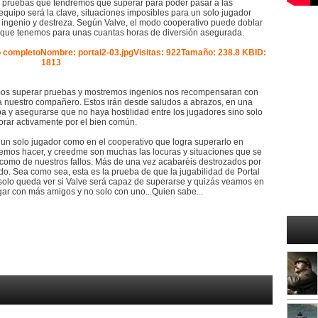
s pruebas que tendremos que superar para poder pasar a las
quipo será la clave, situaciones imposibles para un solo jugador
o ingenio y destreza. Según Valve, el modo cooperativo puede doblar
o que tenemos para unas cuantas horas de diversión asegurada.
emos superar pruebas y mostremos ingenios nos recompensaran con
a nuestro compañero. Estos irán desde saludos a abrazos, en una
a y asegurarse que no haya hostilidad entre los jugadores sino solo
rar activamente por el bien común.
 un solo jugador como en el cooperativo que logra superarlo en
odemos hacer, y creedme son muchas las locuras y situaciones que se
como de nuestros fallos. Más de una vez acabaréis destrozados por
do. Sea como sea, esta es la prueba de que la jugabilidad de Portal
 solo queda ver si Valve será capaz de superarse y quizás veamos en
gar con más amigos y no solo con uno...Quien sabe...