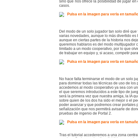
sino que nos ofrece la posibilidad de jugar en
casos.
Del modo de un solo jugador tan solo diré que
varias novedades, aunque lo más divertido es l
aunque en ciertas partes de la historia nos de
queremos hablaros es del modo multijugador coo
limitado a un modo cooperativo, por lo que olvi
de trabajar en equipo y, si acaso, competir par
No hace falta terminarse el modo de un solo ju
para dominar todas las técnicas de uso de los 
accedemos al modo cooperativo ya sea con un a
el que seremos introducidos a este tipo de j
será la primera vez que nuestra amiga, la IA q
sobre quien de los dos ha sido el mejor o el 
poder avanzar y que podremos crear portales 
señalización que nos permitirá avisarle de don
pruebas de ingenio de Portal 2.
Tras el tutorial accederemos a una zona centra