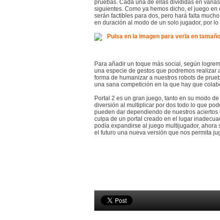
pruebas. Cada una de ellas divididas en varia
siguientes. Como ya hemos dicho, el juego en e
serán factibles para dos, pero hará falta much
en duración al modo de un solo jugador, por l
Para añadir un toque más social, según logr
una especie de gestos que podremos realizar 
forma de humanizar a nuestros robots de prueb
una sana competición en la que hay que colabo
Portal 2 es un gran juego, tanto en su modo de
diversión al multiplicar por dos todo lo que p
pueden dar dependiendo de nuestros aciertos 
culpa de un portal creado en el lugar inadecua
podía expandirse al juego multijugador, ahora
el futuro una nueva versión que nos permita ju