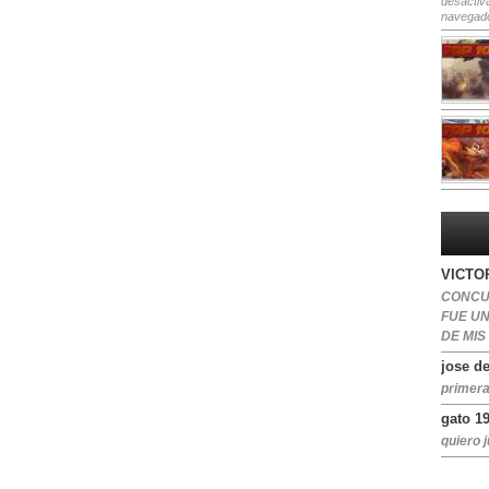
desactiv
navegad
VICTOR
CONCU
FUE U
DE MIS
jose de
primera
gato 1
quiero j