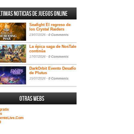
ltimas noticias de juegos online
Seafight El regreso de
los Crystal Raiders
23/07/2026 -
0 Comments
La épica saga de NosTale
continúa
17/07/2026 -
0 Comments
DarkOrbit Evento Desafío
de Plutus
15/07/2026 -
0 Comments
Otras webs
gratis
as
GenteLive.Com
d