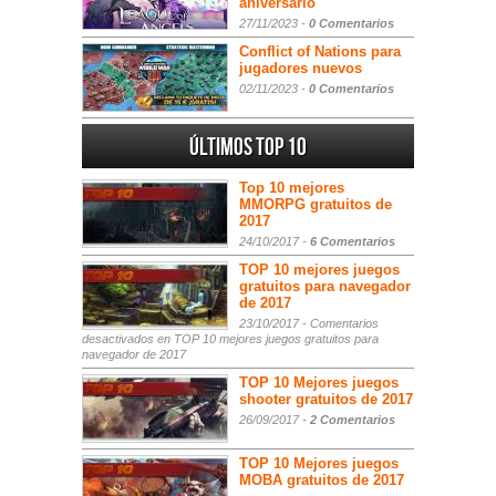
aniversario
27/11/2023 -
0 Comentarios
Conflict of Nations para
jugadores nuevos
02/11/2023 -
0 Comentarios
Últimos Top 10
Top 10 mejores
MMORPG gratuitos de
2017
24/10/2017 -
6 Comentarios
TOP 10 mejores juegos
gratuitos para navegador
de 2017
23/10/2017 -
Comentarios
desactivados
en TOP 10 mejores juegos gratuitos para
navegador de 2017
TOP 10 Mejores juegos
shooter gratuitos de 2017
26/09/2017 -
2 Comentarios
TOP 10 Mejores juegos
MOBA gratuitos de 2017