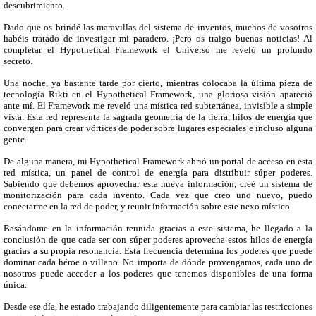
descubrimiento.
Dado que os brindé las maravillas del sistema de inventos, muchos de vosotros
habéis tratado de investigar mi paradero. ¡Pero os traigo buenas noticias! Al
completar el Hypothetical Framework el Universo me reveló un profundo
secreto.
Una noche, ya bastante tarde por cierto, mientras colocaba la última pieza de
tecnología Rikti en el Hypothetical Framework, una gloriosa visión apareció
ante mí. El Framework me reveló una mística red subterránea, invisible a simple
vista. Esta red representa la sagrada geometría de la tierra, hilos de energía que
convergen para crear vórtices de poder sobre lugares especiales e incluso alguna
gente.
De alguna manera, mi Hypothetical Framework abrió un portal de acceso en esta
red mística, un panel de control de energía para distribuir súper poderes.
Sabiendo que debemos aprovechar esta nueva información, creé un sistema de
monitorización para cada invento. Cada vez que creo uno nuevo, puedo
conectarme en la red de poder, y reunir información sobre este nexo místico.
Basándome en la información reunida gracias a este sistema, he llegado a la
conclusión de que cada ser con súper poderes aprovecha estos hilos de energía
gracias a su propia resonancia. Esta frecuencia determina los poderes que puede
dominar cada héroe o villano. No importa de dónde provengamos, cada uno de
nosotros puede acceder a los poderes que tenemos disponibles de una forma
única.
Desde ese día, he estado trabajando diligentemente para cambiar las restricciones