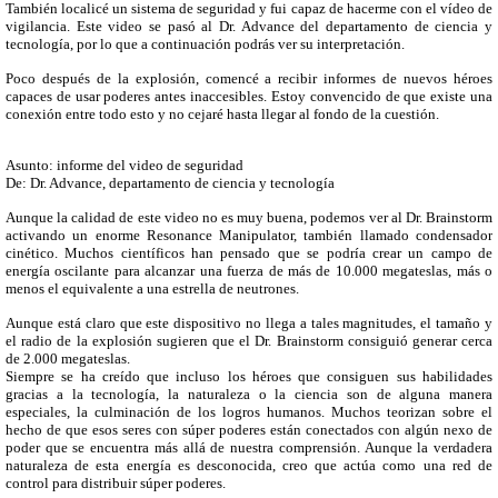
También localicé un sistema de seguridad y fui capaz de hacerme con el vídeo de
vigilancia. Este video se pasó al Dr. Advance del departamento de ciencia y
tecnología, por lo que a continuación podrás ver su interpretación.
Poco después de la explosión, comencé a recibir informes de nuevos héroes
capaces de usar poderes antes inaccesibles. Estoy convencido de que existe una
conexión entre todo esto y no cejaré hasta llegar al fondo de la cuestión.
Asunto: informe del video de seguridad
De: Dr. Advance, departamento de ciencia y tecnología
Aunque la calidad de este video no es muy buena, podemos ver al Dr. Brainstorm
activando un enorme Resonance Manipulator, también llamado condensador
cinético. Muchos científicos han pensado que se podría crear un campo de
energía oscilante para alcanzar una fuerza de más de 10.000 megateslas, más o
menos el equivalente a una estrella de neutrones.
Aunque está claro que este dispositivo no llega a tales magnitudes, el tamaño y
el radio de la explosión sugieren que el Dr. Brainstorm consiguió generar cerca
de 2.000 megateslas.
Siempre se ha creído que incluso los héroes que consiguen sus habilidades
gracias a la tecnología, la naturaleza o la ciencia son de alguna manera
especiales, la culminación de los logros humanos. Muchos teorizan sobre el
hecho de que esos seres con súper poderes están conectados con algún nexo de
poder que se encuentra más allá de nuestra comprensión. Aunque la verdadera
naturaleza de esta energía es desconocida, creo que actúa como una red de
control para distribuir súper poderes.