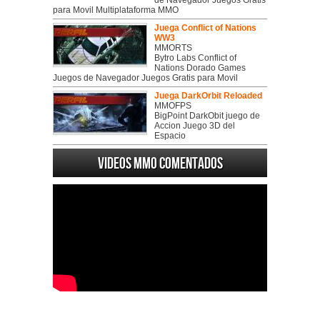
de Navegador Juegos Gratis
para Movil Multiplataforma MMO
Juega Conflict of Nations
WW3
MMORTS
Bytro Labs Conflict of
Nations Dorado Games
Juegos de Navegador Juegos Gratis para Movil
Juega DarkOrbit Reloaded
MMOFPS
BigPoint DarkObit juego de
Accion Juego 3D del
Espacio
Videos MMO Comentados