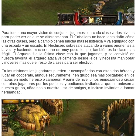
Para tener una mayor visión de conjunto, jugamos con cada clase varios niveles
para poder ver en que se diferenciaban. El Caballero no hace tanto daño cómo
las otras clases, pero a cambio tienen mucha mas resistencia y va equipado con
una espada y un escudo. El Hechicero sobresale atacando a varios oponentes a
la vez, y haciendo mucho daño en muy poco tiempo, también es la clase mas
frágil. El Arquero fue la última clase con la que jugamos, y se convirtió en
nuestra favorita, el arquero ataca velozmente desde lejos, y necesita maniobrar
y moverse más que el resto de clases para ser efectivo.
En las misiones los jugadores pueden ir acompañados con otros dos héroes y
jugar en cooperato, aunque seguramente ir en grupo sea más obligatorio en los
mapas en modo heroico o campeón. A partir de nivel 5 nos empezamos a cruzar
con otros jugadores por los pueblos, y podíamos invitarlos a que se uniesen a
nuestro grupo, añadirlos a nuestra lista de amigos, o incluso invitarlos a formar
hermandad.