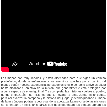
Los mapas son muy lineales, y están diseñados para que sigas un camino
predefinido, donde te enfrentarás a los enemigos que hay por el camino (al
menos según nuestra experiencia, no sabemos si esto se repite a niveles altos)
hasta alcanzar el objetivo de la misión, que generalmente está protegido por
alguna especie de enemigo final. Tras completar las misiónes vuelves al pueblo,
donde empezarás mas misiones que te llevarán a otras zonas instanciadas,
para así avanzar la campaña y la historia del juego, y desbloqueando el mapa
de la misión, que podrás repetir cuando te apetezca. La mayoría de las misiones
se centraban en rescatar a NPCs que desbloqueaban las tiendas, abrian los