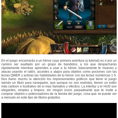
En el juego encarnarás a un héroe cuya primera aventura (y tutorial) es ir por un
camino ser asaltado por un grupo de bandidos, a los que despacharás
rápidamente mientras aprendes a usar a tu héroe; básicamente te mueves y
atacas usando el ratón, accedes a atajos para objetos como pociones con las
teclas QWER y activas las habilidades de tu héroe con las teclas numéricas 1-5.
Nos llamo mucho la atención los impresionantes gráficos que tiene el juego
siendo un título para navegador, que aunque no son realistas, tienen un estilo
más cartoon e ilustrativo de lo mas llamativo y efectico. La interfaz y el HUD son
elegantes, simples y limpios, sin ningún icono parpadeante que te invite a
comprar objetos o potenciadores de la tienda del juego, cosa que se puede ver
a menudo en este tipo de títulos gratuitos.