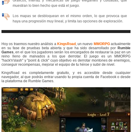
Gráficos, interfaz y mecánicas de juego elegantes y cuidadas, que
muestran lo bien hecho que está el juego.
Los mapas se desbloquean en el mismo orden, lo que provoca que
haya una progresión muy lineal, y limita las opciones de exploración.
Hoy os traemos nuestro análisis a
KingsRoad
, un nuevo
MMORPG
actualmente
en su fase de pruebas beta abierta y que ha sido desarrollado por
Rumble
Games
, en el que los jugadores serán los encargados de restaurar la paz en un
reino lleno de malvados a los que derrotar. El juego es un MMORPG
"hack'n'slash" y "point & click" cuyo objetivo es derrotar montones de enemigos,
conseguir recompensas, mejorar el equipo de tu héroe y subir de nivel.
KingsRoad es completamente gratuito, y es accesible desde cualquier
navegador, al que podrás entrar usando tu propia cuenta de Facebook o desde
la plataforma de Rumble Games.