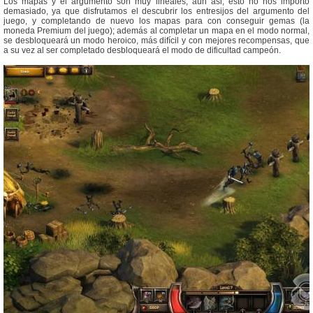
Los mapas y el argumento son muy lineales, aún asi, esto no nos importó
demasiado, ya que disfrutamos el descubrir los entresijos del argumento del
juego, y completando de nuevo los mapas para con conseguir gemas (la
moneda Premium del juego); además al completar un mapa en el modo normal,
se desbloqueará un modo heroico, más difícil y con mejores recompensas, que
a su vez al ser completado desbloqueará el modo de dificultad campeón.