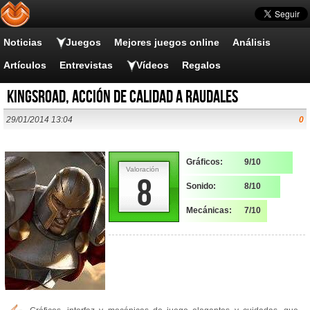
Noticias
Juegos
Mejores juegos online
Análisis
Artículos
Entrevistas
Vídeos
Regalos
KingsRoad, acción de calidad a raudales
29/01/2014 13:04
0
Gráficos:
9/10
Valoración
8
Sonido:
8/10
Mecánicas:
7/10