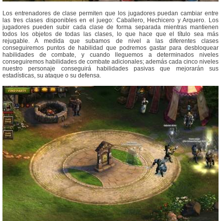
Los entrenadores de clase permiten que los jugadores puedan cambiar entre
las tres clases disponibles en el juego: Caballero, Hechicero y Arquero. Los
jugadores pueden subir cada clase de forma separada mientras mantienen
todos los objetos de todas las clases, lo que hace que el título sea más
rejugable. A medida que subamos de nivel a las diferentes clases
conseguiremos puntos de habilidad que podremos gastar para desbloquear
habilidades de combate, y cuando lleguemos a determinados niveles
conseguiremos habilidades de combate adicionales; además cada cinco niveles
nuestro personaje conseguirá habilidades pasivas que mejorarán sus
estadísticas, su ataque o su defensa.