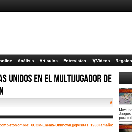
online
Análisis
Artículos
Entrevistas
Vídeos
Regalos
as unidos en el multijugador de
n
0
Móvil j
Juegos 
para mó