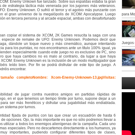
COM: Enemy Unkown fue lanzado. Sobre sus espaldas estaba la gran
s de estrategia táctica más venerada por los jugones más veteranos.
FO: Enemy Unknown. O sufrió el terror y el agobio más punzante con
en el gran universo de la megalópolis de XCOM: Apocalypse. Luego
para Mo
cción en tercera persona y al arcade espacial, ambas con desafortunado
taban copiar el sistema de XCOM, 2K Games resucita la saga con una
una especie de remake de UFO: Enemy Unknown. Podemos decir que
Juegos 
a saga, dándole un toque nuevo y más cinemático, aunque intentando
acia para los puristas, no nos encontramos ante un título 100% igual, ya
tienden especialmente cuando este juego no es exclusivo de PC, sino
ero que haya cambios no es malo al contrario, da lugar a que haya
e XCOM: Enemy Unknown es la inclusión de un modo multijugador que
béis leído bien. Por fin se podrá disfrutar de este tipo de juego. A
dréis encontrar.
lidad de jugar contra nuestros amigos en partidas rápidas de
o, en el que tenemos un tiempo límite por turno, supone dejar a un
a, para ser más frenéticos y dsfrutar una jugabilidad más endiablada.
n sistema por turnos.
ntidad fijada de puntos con las que crear un escuadrón de hasta 6
 de opciones. Ojo, la más importante es que no sólo podremos llevar a
 utilizar a todos los enemigos alienígenas de la campaña. Cada uno
 armas especiales. Pero no descartemos directamente a los humanos, ya
uy importantes, pudiendo configurar diferentes tipos de clases,