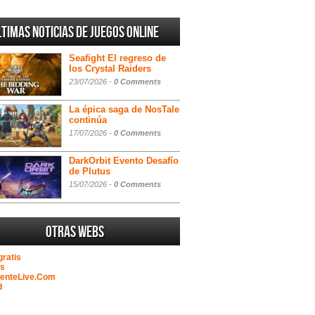
ltimas noticias de juegos online
Seafight El regreso de
los Crystal Raiders
23/07/2026 -
0 Comments
La épica saga de NosTale
continúa
17/07/2026 -
0 Comments
DarkOrbit Evento Desafío
de Plutus
15/07/2026 -
0 Comments
Otras webs
gratis
as
GenteLive.Com
d