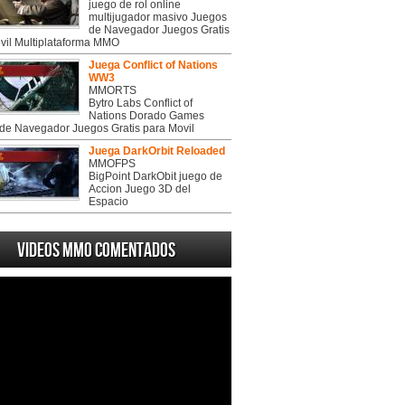
juego de rol online
multijugador masivo Juegos
de Navegador Juegos Gratis
vil Multiplataforma MMO
Juega Conflict of Nations
WW3
MMORTS
Bytro Labs Conflict of
Nations Dorado Games
de Navegador Juegos Gratis para Movil
Juega DarkOrbit Reloaded
MMOFPS
BigPoint DarkObit juego de
Accion Juego 3D del
Espacio
Videos MMO Comentados