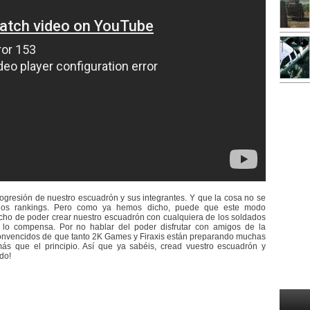
ogresión de nuestro escuadrón y sus integrantes. Y que la cosa no se
n los rankings. Pero como ya hemos dicho, puede que este modo
hecho de poder crear nuestro escuadrón con cualquiera de los soldados
lo compensa. Por no hablar del poder disfrutar con amigos de la
onvencidos de que tanto 2K Games y Firaxis están preparando muchas
s que el principio. Así que ya sabéis, cread vuestro escuadrón y
do!