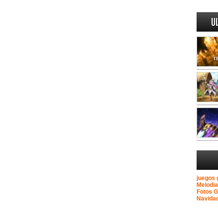
U
juegos 
Melodi
Fotos 
Navida