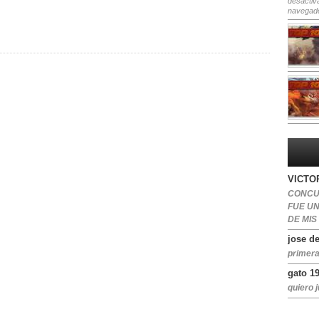
desactiv
navegad
VICTOR
CONCU
FUE U
DE MIS
jose de
primera
gato 1
quiero j