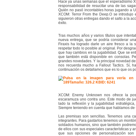
Hace ya unas semanas que el esperadísimo X
responsabilidad de resucitar una de las saga
Quién no pasó incontables horas jugando a U
XCOM: Terror From the Deep.O se introdujo 
siguieron otras entregas dando el salto a la a
éxito.
Tras muchos años y varios títulos que inten
nueva entrega, que se podría considerar 
Firaxis ha logrado darle un aire fresco a l
respetar todo lo posible al original. Por desgr
que hay cambios en la jugabilidad. Que se en
que también está disponible en consolas. P
grandes novedades. Y la principal novedad d
nos recuerda mucho a Fallout Tactics. Sí, ha
continuación os detallamos que es lo que os po
XCOM: Enemy Unknown nos ofrece la posibi
escaramuza uno contra uno. Este modo de jueg
lado la reflexión y la jugabilidad estratégic
Siempre teniendo en cuenta que hablamos de u
Las premisas son sencillas. Tenemos una ca
integrantes. Para gastarlos tenemos un montón
soldados humanos, sino que también podremos
de ellos con sus especiales características y
que sus opciones de personalización son m