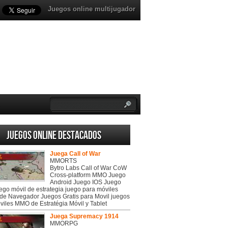
Juegos online multijugador
Juegos online destacados
Juega Call of War
MMORTS
Bytro Labs Call of War CoW
Cross-platform MMO Juego
Android Juego IOS Juego
uego móvil de estrategia juego para móviles
de Navegador Juegos Gratis para Movil juegos
viles MMO de Estratégia Móvil y Tablet
Juega Supremacy 1914
MMORPG