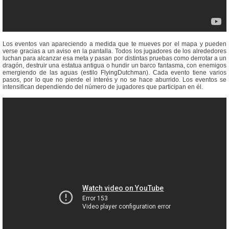
Los eventos van apareciendo a medida que te mueves por el mapa y pueden
verse gracias a un aviso en la pantalla. Todos los jugadores de los alrededores
luchan para alcanzar esa meta y pasan por distintas pruebas como derrotar a un
dragón, destruir una estatua antigua o hundir un barco fantasma, con enemigos
emergiendo de las aguas (estilo FlyingDutchman). Cada evento tiene varios
pasos, por lo que no pierde el interés y no se hace aburrido. Los eventos se
intensifican dependiendo del número de jugadores que participan en él.