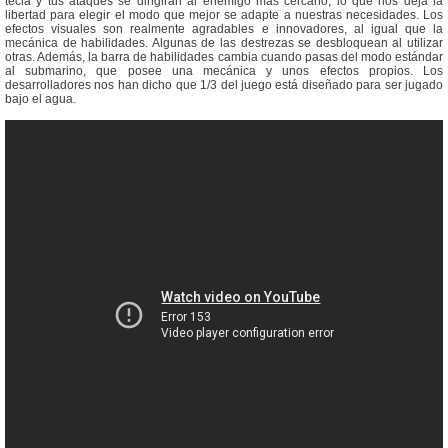
tecla y tus ataques se dirigirán al enemigo más cercano, lo que nos deja la
libertad para elegir el modo que mejor se adapte a nuestras necesidades. Los
efectos visuales son realmente agradables e innovadores, al igual que la
mecánica de habilidades. Algunas de las destrezas se desbloquean al utilizar
otras. Además, la barra de habilidades cambia cuando pasas del modo estándar
al submarino, que posee una mecánica y unos efectos propios. Los
desarrolladores nos han dicho que 1/3 del juego está diseñado para ser jugado
bajo el agua.