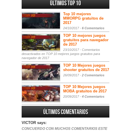
Últimos Top 10
Top 10 mejores
MMORPG gratuitos de
2017
24/10/2017 -
6 Comentarios
TOP 10 mejores juegos
gratuitos para navegador
de 2017
23/10/2017 -
Comentarios
desactivados
en TOP 10 mejores juegos gratuitos para
navegador de 2017
TOP 10 Mejores juegos
shooter gratuitos de 2017
26/09/2017 -
2 Comentarios
TOP 10 Mejores juegos
MOBA gratuitos de 2017
20/09/2017 -
4 Comentarios
Últimos comentarios
VICTOR says:
CONCUERDO CON MUCHOS COMENTARIOS ESTE