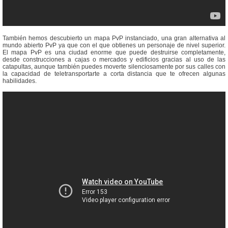
También hemos descubierto un mapa PvP instanciado, una gran alternativa al
mundo abierto PvP ya que con el que obtienes un personaje de nivel superior.
El mapa PvP es una ciudad enorme que puede destruirse completamente,
desde construcciones a cajas o mercados y edificios gracias al uso de las
catapultas, aunque también puedes moverte silenciosamente por sus calles con
la capacidad de teletransportarte a corta distancia que te ofrecen algunas
habilidades.