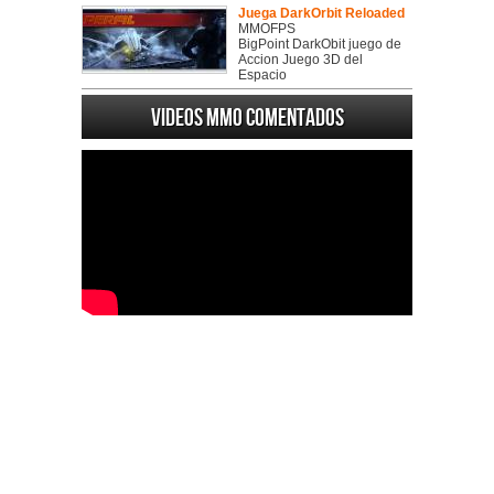
Juega DarkOrbit Reloaded
MMOFPS
BigPoint DarkObit juego de
Accion Juego 3D del
Espacio
Videos MMO Comentados