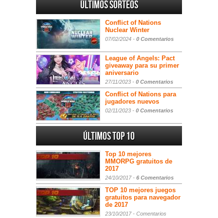
Últimos sorteos
Conflict of Nations
Nuclear Winter
07/02/2024 -
0 Comentarios
League of Angels: Pact
giveaway para su primer
aniversario
27/11/2023 -
0 Comentarios
Conflict of Nations para
jugadores nuevos
02/11/2023 -
0 Comentarios
Últimos Top 10
Top 10 mejores
MMORPG gratuitos de
2017
24/10/2017 -
6 Comentarios
TOP 10 mejores juegos
gratuitos para navegador
de 2017
23/10/2017 -
Comentarios