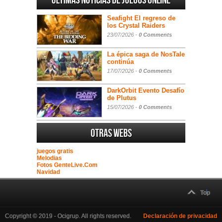
Ultimas noticias de juegos online
Seafight El regreso de
los Crystal Raiders
23/07/2026 -
0 Comments
La épica saga de NosTale
continúa
17/07/2026 -
0 Comments
DarkOrbit Evento Desafío
de Plutus
15/07/2026 -
0 Comments
Otras webs
juegos gratis
Melodias
Fotos GenteLive.Com
Navidad
Top
Copyright © 2019 - Ocigrup. All rights reserved.
Declaración de privacidad