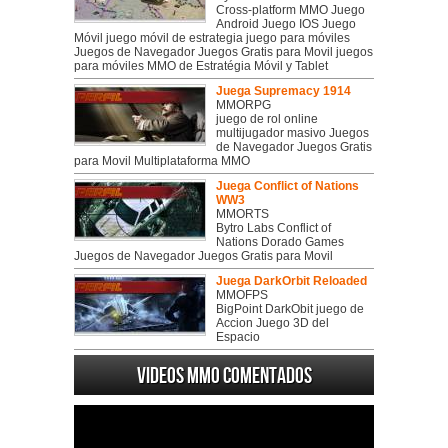
Cross-platform MMO Juego
Android Juego IOS Juego
Móvil juego móvil de estrategia juego para móviles
Juegos de Navegador Juegos Gratis para Movil juegos
para móviles MMO de Estratégia Móvil y Tablet
Juega Supremacy 1914
MMORPG
juego de rol online
multijugador masivo Juegos
de Navegador Juegos Gratis
para Movil Multiplataforma MMO
Juega Conflict of Nations
WW3
MMORTS
Bytro Labs Conflict of
Nations Dorado Games
Juegos de Navegador Juegos Gratis para Movil
Juega DarkOrbit Reloaded
MMOFPS
BigPoint DarkObit juego de
Accion Juego 3D del
Espacio
Videos MMO Comentados