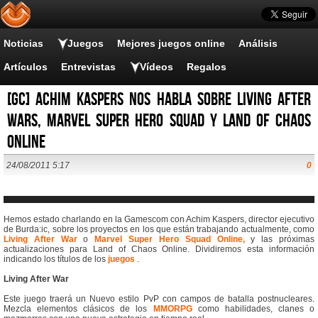
Noticias
Juegos
Mejores juegos online
Análisis
Artículos
Entrevistas
Vídeos
Regalos
[GC] Achim Kaspers nos habla sobre Living After
Wars, Marvel Super Hero Squad y Land of Chaos
Online
24/08/2011 5:17
0
Hemos estado charlando en la Gamescom con Achim Kaspers, director ejecutivo
de Burda:ic, sobre los proyectos en los que están trabajando actualmente, como
Living After War
o
Marvel Super Hero Squad Online,
y las próximas
actualizaciones para Land of Chaos Online. Dividiremos esta información
indicando los títulos de los
juegos
.
Living After War
Este juego traerá un Nuevo estilo PvP con campos de batalla postnucleares.
Mezcla elementos clásicos de los
MMORPG
como habilidades, clanes o