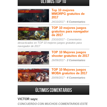
Últimos Top 10
Top 10 mejores
MMORPG gratuitos de
2017
24/10/2017 -
6 Comentarios
TOP 10 mejores juegos
gratuitos para navegador
de 2017
23/10/2017 -
Comentarios
desactivados
en TOP 10 mejores juegos gratuitos para
navegador de 2017
TOP 10 Mejores juegos
shooter gratuitos de 2017
26/09/2017 -
2 Comentarios
TOP 10 Mejores juegos
MOBA gratuitos de 2017
20/09/2017 -
4 Comentarios
Últimos comentarios
VICTOR says:
CONCUERDO CON MUCHOS COMENTARIOS ESTE