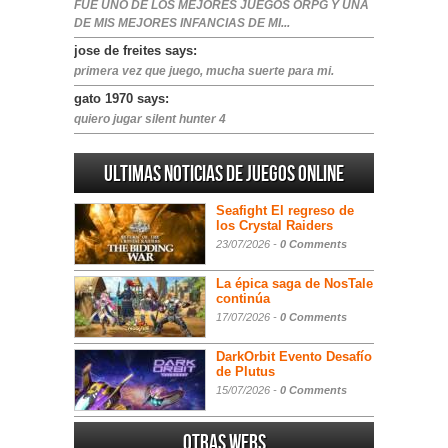
FUE UNO DE LOS MEJORES JUEGOS ORPG Y UNA
DE MIS MEJORES INFANCIAS DE MI...
jose de freites says:
primera vez que juego, mucha suerte para mi.
gato 1970 says:
quiero jugar silent hunter 4
Ultimas noticias de juegos online
Seafight El regreso de
los Crystal Raiders
23/07/2026 -
0 Comments
La épica saga de NosTale
continúa
17/07/2026 -
0 Comments
DarkOrbit Evento Desafío
de Plutus
15/07/2026 -
0 Comments
Otras webs