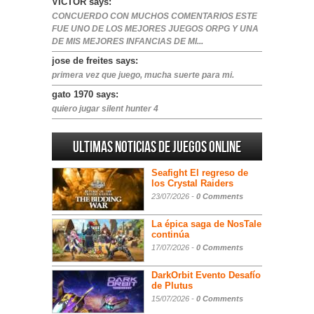
VICTOR says:
CONCUERDO CON MUCHOS COMENTARIOS ESTE
FUE UNO DE LOS MEJORES JUEGOS ORPG Y UNA
DE MIS MEJORES INFANCIAS DE MI...
jose de freites says:
primera vez que juego, mucha suerte para mi.
gato 1970 says:
quiero jugar silent hunter 4
Ultimas noticias de juegos online
Seafight El regreso de
los Crystal Raiders
23/07/2026 -
0 Comments
La épica saga de NosTale
continúa
17/07/2026 -
0 Comments
DarkOrbit Evento Desafío
de Plutus
15/07/2026 -
0 Comments