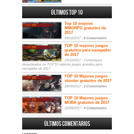
Últimos Top 10
Top 10 mejores
MMORPG gratuitos de
2017
24/10/2017 -
6 Comentarios
TOP 10 mejores juegos
gratuitos para navegador
de 2017
23/10/2017 -
Comentarios
desactivados
en TOP 10 mejores juegos gratuitos para
navegador de 2017
TOP 10 Mejores juegos
shooter gratuitos de 2017
26/09/2017 -
2 Comentarios
TOP 10 Mejores juegos
MOBA gratuitos de 2017
20/09/2017 -
4 Comentarios
Últimos comentarios