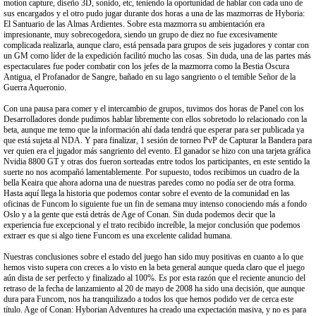
motion capture, diseño 3D, sonido, etc, teniendo la oportunidad de hablar con cada uno de
sus encargados y el otro pudo jugar durante dos horas a una de las mazmorras de Hyboria:
El Santuario de las Almas Ardientes. Sobre esta mazmorra su ambientación era
impresionante, muy sobrecogedora, siendo un grupo de diez no fue excesivamente
complicada realizarla, aunque claro, está pensada para grupos de seis jugadores y contar con
un GM como líder de la expedición facilitó mucho las cosas. Sin duda, una de las partes más
espectaculares fue poder combatir con los jefes de la mazmorra como la Bestia Oscura
Antigua, el Profanador de Sangre, bañado en su lago sangriento o el temible Señor de la
Guerra Aqueronio.
Con una pausa para comer y el intercambio de grupos, tuvimos dos horas de Panel con los
Desarrolladores donde pudimos hablar libremente con ellos sobretodo lo relacionado con la
beta, aunque me temo que la información ahí dada tendrá que esperar para ser publicada ya
que está sujeta al NDA. Y para finalizar, 1 sesión de torneo PvP de Capturar la Bandera para
ver quien era el jugador más sangriento del evento. El ganador se hizo con una tarjeta gráfica
Nvidia 8800 GT y otras dos fueron sorteadas entre todos los participantes, en este sentido la
suerte no nos acompañó lamentablemente. Por supuesto, todos recibimos un cuadro de la
bella Keaira que ahora adorna una de nuestras paredes como no podía ser de otra forma.
Hasta aquí llega la historia que podemos contar sobre el evento de la comunidad en las
oficinas de Funcom lo siguiente fue un fin de semana muy intenso conociendo más a fondo
Oslo y a la gente que está detrás de Age of Conan. Sin duda podemos decir que la
experiencia fue excepcional y el trato recibido increíble, la mejor conclusión que podemos
extraer es que si algo tiene Funcom es una excelente calidad humana.
Nuestras conclusiones sobre el estado del juego han sido muy positivas en cuanto a lo que
hemos visto supera con creces a lo visto en la beta general aunque queda claro que el juego
aún dista de ser perfecto y finalizado al 100%. Es por esta razón que el reciente anuncio del
retraso de la fecha de lanzamiento al 20 de mayo de 2008 ha sido una decisión, que aunque
dura para Funcom, nos ha tranquilizado a todos los que hemos podido ver de cerca este
título. Age of Conan: Hyborian Adventures ha creado una expectación masiva, y no es para