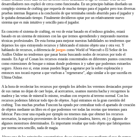
desarrolladores nos explicó de cerca como funcionaba. En un principio habían diseñado un
complejo sistema de crafting que requería de mucho tiempo para el jugador pero tras diversas
pruebas internas llegaron a la conclusión de que terminaba siendo aburrido para el jugador y
le quitaba demasiado tiempo. Finalmente decidieron optar por un relativamente nuevo
sistema que es más intuitivo y sencillo para el jugador.
En concreto el sistema de crafting, en vez de estar basado en el tedioso grindeo, estará
basado en un sistema de misiones con las que iremos aprendiendo y mejorando nuestras
técnicas profesionales. De esta forma para mejorar nuestras habilidades no tendremos que
dejarnos los ojos extrayendo recursos y fabricando el mismo objeto una y otra vez. Y
hablando de recursos, a diferencia de
juegos
como World of Warcraft o El Señor de los
Anillos Online no tendremos que pasar horas buscando nodos de recursos por todo el
mundo. En Age of Conan los recursos estarán concentrados en diferentes puntos concretos
como extensiones de bosque o minas donde podremos ir y saber que podremos extraerlos
seguro. Ahora eso si, estas zonas pueden llegar a agotarse por la sobre explotación y
entonces nos tocará esperar a que vuelvan a "regenerarse", algo similar a lo que sucedía en
Ultima Online.
A la hora de recolectar los recursos por ejemplo los árboles los veremos destacados porque
de sus ramas no dejan de caer hojas, al acercarnos, usamos nuestra hacha y recogemos la
madera y las vetas de mineral lo mismo, resaltan con respecto al terreno normal. Con los
recursos podemos fabricar todo tipo de objetos. Aquí entramos en la gran cuestión del
crafting. Tras muchas pruebas Funcom ha optado por centralizar todo el apartado de creación
de objetos mediante un libro en el que podremos ver todas las recetas que tenemos para
fabricar. Para crear una espada por ejemplo no tenemos más que obtener los recursos
necesarios, la mayoría provenientes de la recolección (madera, hierro, etc.) y algunos de
algunos monstruos determinados. Es importante resaltar que todo objeto que fabriquemos
por norma sera sencillo, nada de magia.