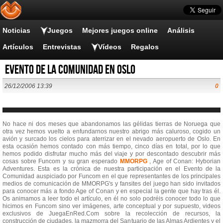
Noticias
Juegos
Mejores juegos online
Análisis
Artículos
Entrevistas
Vídeos
Regalos
Evento de la Comunidad en Oslo
26/12/2006 13:39
0
No hace ni dos meses que abandonamos las gélidas tierras de Noruega que
otra vez hemos vuelto a enfundarnos nuestro abrigo más caluroso, cogido un
avión y surcado los cielos para aterrizar en el nevado aeropuerto de Oslo. En
esta ocasión hemos contado con más tiempo, cinco días en total, por lo que
hemos podido disfrutar mucho más del viaje y por descontado descubrir más
cosas sobre Funcom y su gran esperado
MMORPG
, Age of Conan: Hyborian
Adventures. Esta es la crónica de nuestra participación en el Evento de la
Comunidad auspiciado por Funcom en el que representantes de los principales
medios de comunicación de MMORPG's y fansites del juego han sido invitados
para conocer más a fondo Age of Conan y en especial la gente que hay tras él.
Os animamos a leer todo el artículo, en él no solo podréis conocer todo lo que
hicimos en Funcom sino ver imágenes, arte conceptual y por supuesto, videos
exclusivos de JuegaEnRed.Com sobre la recolección de recursos, la
construcción de ciudades, la mazmorra del Santuario de las Almas Ardientes y el