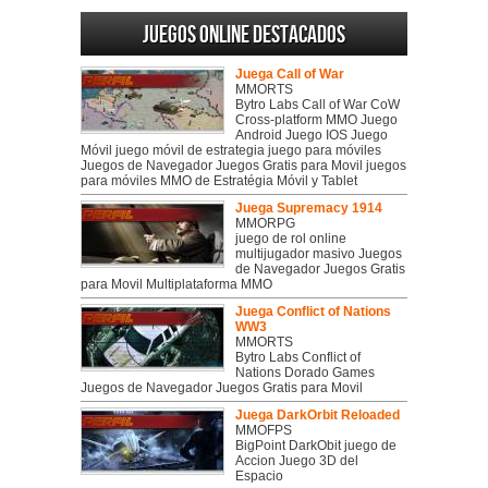
Juegos online destacados
Juega Call of War
MMORTS
Bytro Labs Call of War CoW
Cross-platform MMO Juego
Android Juego IOS Juego
Móvil juego móvil de estrategia juego para móviles
Juegos de Navegador Juegos Gratis para Movil juegos
para móviles MMO de Estratégia Móvil y Tablet
Juega Supremacy 1914
MMORPG
juego de rol online
multijugador masivo Juegos
de Navegador Juegos Gratis
para Movil Multiplataforma MMO
Juega Conflict of Nations
WW3
MMORTS
Bytro Labs Conflict of
Nations Dorado Games
Juegos de Navegador Juegos Gratis para Movil
Juega DarkOrbit Reloaded
MMOFPS
BigPoint DarkObit juego de
Accion Juego 3D del
Espacio