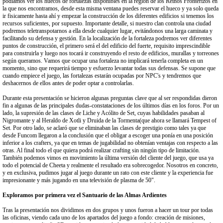
podíamos ver los huecos de fortalezas disponibles en la región de los Reinos Fronterizos en
la que nos encontramos, desde esta misma ventana puedes reservar el hueco y ya solo queda
ir fisicamente hasta ahí y empezar la construcción de los diferentes edificios si tenemos los
recursos suficientes, por supuesto. Importante detalle, si nuestro clan controla una ciudad
podremos teletranspotarnos a ella desde cualquier lugar, evitándonos una larga caminata y
facilitando su defensa y gestión. En la localización de la fortaleza podremos ver diferentes
puntos de construcción, el primero será el del edificio del fuerte, requisito imprescindible
para construirla y luego nos tocará ir construyendo el resto de edificios, murallas y torreones
según queramos. Vamos que ocupar una fortaleza no implicará tenerla completa en un
momento, sino que requerirá tiempo y esfuerzo levantar todas sus defensas. Se supone que
cuando empiece el juego, las fortalezas estarán ocupadas por NPC's y tendremos que
deshacernos de ellos antes de poder optar a controlarlas.
Durante esta presentación se hicieron algunas preguntas clave que al ser respondidas dieron
fin a algunas de las principales dudas-constataciones de los últimos días en los foros. Por un
lado, la supresión de las clases de Liche y Acólito de Set, cuyas habilidades pasaban al
Nigromante y al Heraldo de Xotli y Druida de la Tormenta(que ahora se llamará Tempest of
Set. Por otro lado, se aclaró que se eliminaban las clases de prestigio como tales ya que
desde Funcom llegaron a la conclusión que el obligar a escoger una ponía en una posición
inferior a los crafters, ya que en temas de jugabilidad no obtenían ventajas con respecto a las
otras. Al final todo el que quiera podrá realizar crafting sin ningún tipo de limitación.
También podemos vimos en movimiento la última versión del cliente del juego, que usa ya
todo el potencial de Cheeta y realmente el resultado era sobrecogedor. Nosotros en concreto,
y en exclusiva, pudimos jugar al juego durante un rato con este cliente y la experiencia fue
impresionante y más jugando en una televisión de plasma de 50".
Exploramos por primera vez el Santuario de las Almas Ardientes
Tras la presentación nos dividimos en dos grupos y unos fueron a hacer un tour por todas
las oficinas, viendo cada uno de los apartados del juego a fondo: creación de misiones,