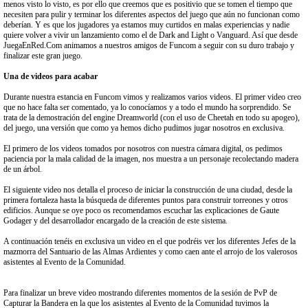
menos visto lo visto, es por ello que creemos que es positivio que se tomen el tiempo que
necesiten para pulir y terminar los diferentes aspectos del juego que aún no funcionan como
deberían. Y es que los jugadores ya estamos muy curtidos en malas experiencias y nadie
quiere volver a vivir un lanzamiento como el de Dark and Light o Vanguard. Así que desde
JuegaEnRed.Com animamos a nuestros amigos de Funcom a seguir con su duro trabajo y
finalizar este gran juego.
Una de videos para acabar
Durante nuestra estancia en Funcom vimos y realizamos varios videos. El primer video creo
que no hace falta ser comentado, ya lo conocíamos y a todo el mundo ha sorprendido. Se
trata de la demostración del engine Dreamworld (con el uso de Cheetah en todo su apogeo),
del juego, una versión que como ya hemos dicho pudimos jugar nosotros en exclusiva.
El primero de los videos tomados por nosotros con nuestra cámara digital, os pedimos
paciencia por la mala calidad de la imagen, nos muestra a un personaje recolectando madera
de un árbol.
El siguiente video nos detalla el proceso de iniciar la construcción de una ciudad, desde la
primera fortaleza hasta la búsqueda de diferentes puntos para construir torreones y otros
edificios. Aunque se oye poco os recomendamos escuchar las explicaciones de Gaute
Godager y del desarrollador encargado de la creación de este sistema.
A continuación tenéis en exclusiva un video en el que podréis ver los diferentes Jefes de la
mazmorra del Santuario de las Almas Ardientes y como caen ante el arrojo de los valerosos
asistentes al Evento de la Comunidad.
Para finalizar un breve video mostrando diferentes momentos de la sesión de PvP de
Capturar la Bandera en la que los asistentes al Evento de la Comunidad tuvimos la