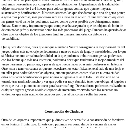
Ahora una de las principales características de su sistema es que mediante el uso de gemas,
podremos personalizar por completo lo que fabriquemos. Dependiendo de la calidad del
objeto tendremos de 1 a 4 huecos para colocar gemas con las que optener mejoras
sustanciales y bonificaciones. Nosotros seremos los que decidamos que tipo de gema poner,
a gema más poderosa, más poderoso será su efecto en el objeto. Y una vez que coloquemos
las gemas en él ya no las podremos extraer con lo que es posible que obtengamos armas
únicas. Esto es muy importante ya que aunque se ha asegurado que los objetos de botín de
determinados jefes y monstruos serán los más poderosos del juego Funcom ha querido dejar
claro que los objetos de los jugadores tendrán una gran importancia debido a su
versatibilidad.
Qué quiere decir esto, pues que aunque al matar a Vistrix consigamos la mejor armadura del
juego, quizás esta no encaje perfectamente a nuestro estilo de juego y necesidades, por lo que
si fabricamos una armadura de calidad en la que podamos imbuir cuatro gemas poderosas
con los bonus que más nos interesen, podremos decir que tendremos la mejor armadura del
juego para nuestro personaje, a pesar de que pueda haber otras más poderosas en la teoría.
Otro tema a tener en cuenta es que no necesitaremos estar físicamente al lado de una forja o
un taller para poder fabricar los objetos, aunque podamos construirlas en nuestra ciudad
estas nos darán bonificaciones pero no nos obligarán a estar al lado. Esta decisión se ha
tomado tras meditarlo mucho y ver que podía ser muy aburrido tener que obligar al jugador a
tener que ir a un punto en concreto para hacer crafting. De esta forma podremos realizarlo en
cualquier lugar y gracias a todo el espacio de inventario reservado para los recursos no
tendremos que estar acudiendo cada dos por tres al banco para soltar las cosas.
Construcción de Ciudades
Otro de los aspectos importantes que pudimos ver de cerca fue la construcción de fortalezas
en los Reinos Fronterizos. En este caso pudimos ver como desde la ventana de clanes