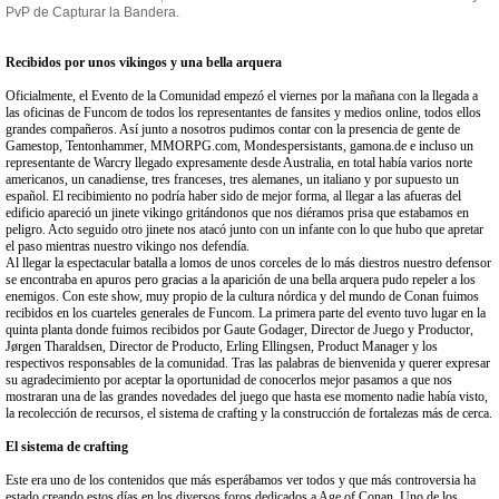
PvP de Capturar la Bandera.
Recibidos por unos vikingos y una bella arquera
Oficialmente, el Evento de la Comunidad empezó el viernes por la mañana con la llegada a
las oficinas de Funcom de todos los representantes de fansites y medios online, todos ellos
grandes compañeros. Así junto a nosotros pudimos contar con la presencia de gente de
Gamestop, Tentonhammer, MMORPG.com, Mondespersistants, gamona.de e incluso un
representante de Warcry llegado expresamente desde Australia, en total había varios norte
americanos, un canadiense, tres franceses, tres alemanes, un italiano y por supuesto un
español. El recibimiento no podría haber sido de mejor forma, al llegar a las afueras del
edificio apareció un jinete vikingo gritándonos que nos diéramos prisa que estabamos en
peligro. Acto seguido otro jinete nos atacó junto con un infante con lo que hubo que apretar
el paso mientras nuestro vikingo nos defendía.
Al llegar la espectacular batalla a lomos de unos corceles de lo más diestros nuestro defensor
se encontraba en apuros pero gracias a la aparición de una bella arquera pudo repeler a los
enemigos. Con este show, muy propio de la cultura nórdica y del mundo de Conan fuimos
recibidos en los cuarteles generales de Funcom. La primera parte del evento tuvo lugar en la
quinta planta donde fuimos recibidos por Gaute Godager, Director de Juego y Productor,
Jørgen Tharaldsen, Director de Producto, Erling Ellingsen, Product Manager y los
respectivos responsables de la comunidad. Tras las palabras de bienvenida y querer expresar
su agradecimiento por aceptar la oportunidad de conocerlos mejor pasamos a que nos
mostraran una de las grandes novedades del juego que hasta ese momento nadie había visto,
la recolección de recursos, el sistema de crafting y la construcción de fortalezas más de cerca.
El sistema de crafting
Este era uno de los contenidos que más esperábamos ver todos y que más controversia ha
estado creando estos días en los diversos foros dedicados a Age of Conan. Uno de los