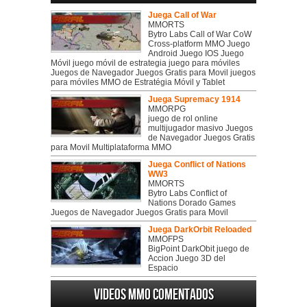
Juega Call of War
MMORTS
Bytro Labs Call of War CoW
Cross-platform MMO Juego
Android Juego IOS Juego
Móvil juego móvil de estrategia juego para móviles
Juegos de Navegador Juegos Gratis para Movil juegos
para móviles MMO de Estratégia Móvil y Tablet
Juega Supremacy 1914
MMORPG
juego de rol online
multijugador masivo Juegos
de Navegador Juegos Gratis
para Movil Multiplataforma MMO
Juega Conflict of Nations
WW3
MMORTS
Bytro Labs Conflict of
Nations Dorado Games
Juegos de Navegador Juegos Gratis para Movil
Juega DarkOrbit Reloaded
MMOFPS
BigPoint DarkObit juego de
Accion Juego 3D del
Espacio
Videos MMO Comentados