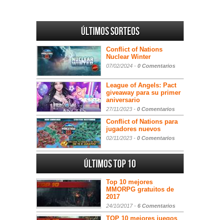
Últimos sorteos
Conflict of Nations
Nuclear Winter
07/02/2024 -
0 Comentarios
League of Angels: Pact
giveaway para su primer
aniversario
27/11/2023 -
0 Comentarios
Conflict of Nations para
jugadores nuevos
02/11/2023 -
0 Comentarios
Últimos Top 10
Top 10 mejores
MMORPG gratuitos de
2017
24/10/2017 -
6 Comentarios
TOP 10 mejores juegos