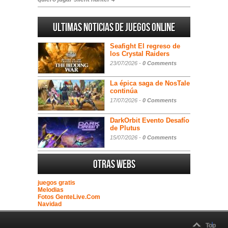
Ultimas noticias de juegos online
Seafight El regreso de
los Crystal Raiders
23/07/2026 -
0 Comments
La épica saga de NosTale
continúa
17/07/2026 -
0 Comments
DarkOrbit Evento Desafío
de Plutus
15/07/2026 -
0 Comments
Otras webs
juegos gratis
Melodias
Fotos GenteLive.Com
Navidad
Top