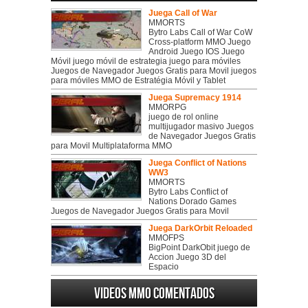
Juega Call of War
MMORTS
Bytro Labs Call of War CoW
Cross-platform MMO Juego
Android Juego IOS Juego
Móvil juego móvil de estrategia juego para móviles
Juegos de Navegador Juegos Gratis para Movil juegos
para móviles MMO de Estratégia Móvil y Tablet
Juega Supremacy 1914
MMORPG
juego de rol online
multijugador masivo Juegos
de Navegador Juegos Gratis
para Movil Multiplataforma MMO
Juega Conflict of Nations
WW3
MMORTS
Bytro Labs Conflict of
Nations Dorado Games
Juegos de Navegador Juegos Gratis para Movil
Juega DarkOrbit Reloaded
MMOFPS
BigPoint DarkObit juego de
Accion Juego 3D del
Espacio
Videos MMO Comentados