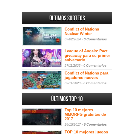
Últimos sorteos
Conflict of Nations
Nuclear Winter
07/02/2024 -
0 Comentarios
League of Angels: Pact
giveaway para su primer
aniversario
27/11/2023 -
0 Comentarios
Conflict of Nations para
jugadores nuevos
02/11/2023 -
0 Comentarios
Últimos Top 10
Top 10 mejores
MMORPG gratuitos de
2017
24/10/2017 -
6 Comentarios
TOP 10 mejores juegos