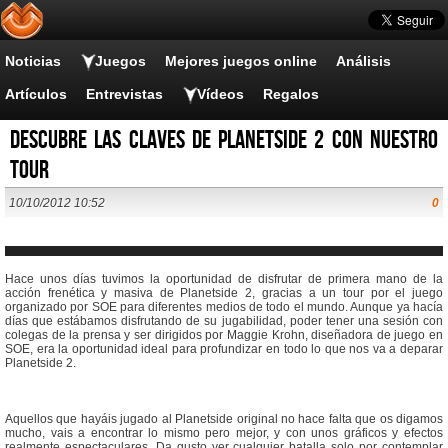
Noticias
Juegos
Mejores juegos online
Análisis
Artículos
Entrevistas
Vídeos
Regalos
Descubre las claves de Planetside 2 con nuestro
tour
10/10/2012 10:52
0
Hace unos días tuvimos la oportunidad de disfrutar de primera mano de la
acción frenética y masiva de Planetside 2, gracias a un tour por el juego
organizado por SOE para diferentes medios de todo el mundo. Aunque ya hacía
días que estábamos disfrutando de su jugabilidad, poder tener una sesión con
colegas de la prensa y ser dirigidos por Maggie Krohn, diseñadora de juego en
SOE, era la oportunidad ideal para profundizar en todo lo que nos va a deparar
Planetside 2.
Aquellos que hayáis jugado al Planetside original no hace falta que os digamos
mucho, vais a encontrar lo mismo pero mejor, y con unos gráficos y efectos
realmente espectaculares. Da gusto ver cualquier batalla solo por contemplar