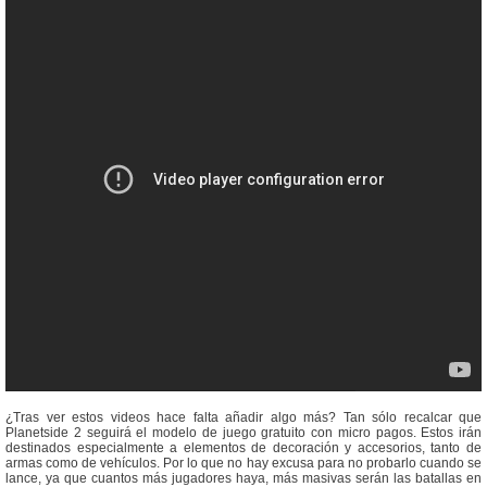
¿Tras ver estos videos hace falta añadir algo más? Tan sólo recalcar que
Planetside 2 seguirá el modelo de juego gratuito con micro pagos. Estos irán
destinados especialmente a elementos de decoración y accesorios, tanto de
armas como de vehículos. Por lo que no hay excusa para no probarlo cuando se
lance, ya que cuantos más jugadores haya, más masivas serán las batallas en