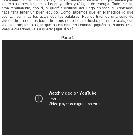
las explosiones, las luces, los proyectiles y ráfagas de energía. Todo con un
gran rendimiento, eso sí, si queréis disfrutar del juego en todo su esplendor
hace falta tener un buen equipo. Como sabemos que en Planetside lo que
cuentan son más los actos que las palabras. Hoy os traemos una serie de
videos de uno de los tours de prensa que hemos hecho para que veáis, con
vuestros propios ojos, lo que os encontraréis cuando juguéis a Planetside 2.
Porque creednos, vais a querer jugar sí o sí.
Parte 1