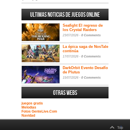
Ultimas noticias de juegos online
Seafight El regreso de
los Crystal Raiders
23/07/2026 -
0 Comments
La épica saga de NosTale
continúa
17/07/2026 -
0 Comments
DarkOrbit Evento Desafío
de Plutus
15/07/2026 -
0 Comments
Otras webs
juegos gratis
Melodias
Fotos GenteLive.Com
Navidad
Top