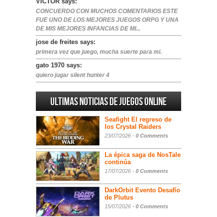
VICTOR says:
CONCUERDO CON MUCHOS COMENTARIOS ESTE
FUE UNO DE LOS MEJORES JUEGOS ORPG Y UNA
DE MIS MEJORES INFANCIAS DE MI...
jose de freites says:
primera vez que juego, mucha suerte para mi.
gato 1970 says:
quiero jugar silent hunter 4
Ultimas noticias de juegos online
Seafight El regreso de
los Crystal Raiders
23/07/2026 -
0 Comments
La épica saga de NosTale
continúa
17/07/2026 -
0 Comments
DarkOrbit Evento Desafío
de Plutus
15/07/2026 -
0 Comments