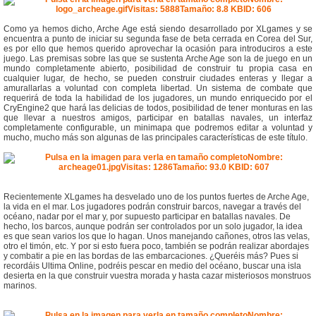
Como ya hemos dicho, Arche Age está siendo desarrollado por XLgames y se
encuentra a punto de iniciar su segunda fase de beta cerrada en Corea del Sur,
es por ello que hemos querido aprovechar la ocasión para introduciros a este
juego. Las premisas sobre las que se sustenta Arche Age son la de juego en un
mundo completamente abierto, posibilidad de construir tu propia casa en
cualquier lugar, de hecho, se pueden construir ciudades enteras y llegar a
amurallarlas a voluntad con completa libertad. Un sistema de combate que
requerirá de toda la habilidad de los jugadores, un mundo enriquecido por el
CryEngine2 que hará las delicias de todos, posibilidad de tener monturas en las
que llevar a nuestros amigos, participar en batallas navales, un interfaz
completamente configurable, un minimapa que podremos editar a voluntad y
mucho, mucho más son algunas de las principales características de este título.
Recientemente XLgames ha desvelado uno de los puntos fuertes de Arche Age,
la vida en el mar. Los jugadores podrán construir barcos, navegar a través del
océano, nadar por el mar y, por supuesto participar en batallas navales. De
hecho, los barcos, aunque podrán ser controlados por un solo jugador, la idea
es que sean varios los que lo hagan. Unos manejando cañones, otros las velas,
otro el timón, etc. Y por si esto fuera poco, también se podrán realizar abordajes
y combatir a pie en las bordas de las embarcaciones. ¿Queréis más? Pues si
recordáis Ultima Online, podréis pescar en medio del océano, buscar una isla
desierta en la que construir vuestra morada y hasta cazar misteriosos monstruos
marinos.