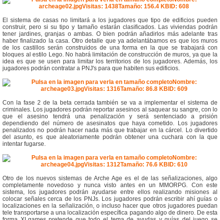
El sistema de casas no limitará a los jugadores que tipo de edificios pueden
construir, pero si su tipo y tamaño estarán clasificados. Las viviendas podrán
tener jardines, granjas o ambas. O bien podrán añadirlos más adelante tras
haber finalizado la casa. Otro detalle que ya adelantábamos es que los muros
de los castillos serán construidos de una forma en la que se trabajará con
bloques al estilo Lego. No habrá limitación de construcción de muros, ya que la
idea es que se usen para limitar los territorios de los jugadores. Además, los
jugadores podrán contratar a PNJ's para que habiten sus edificios.
Con la fase 2 de la beta cerrada también se va a implementar el sistema de
criminales. Los jugadores podrán reportar asesinos al saquear su sangre, con lo
que el asesino tendrá una penalización y será sentenciado a prisión
dependiendo del número de asesinatos que haya cometido. Los jugadores
penalizados no podrán hacer nada más que trabajar en la cárcel. Lo divertido
del asunto, es que aleatoriamente podrán obtener una cuchara con la que
intentar fugarse.
Otro de los nuevos sistemas de Arche Age es el de las señalizaciones, algo
completamente novedoso y nunca visto antes en un MMORPG. Con este
sistema, los jugadores podrán ayudarse entre ellos realizando misiones al
colocar señales cerca de los PNJs. Los jugadores podrán escribir ahí guías o
localizaciones en la señalización, o incluso hacer que otros jugadores puedan
tele transportarse a una localización específica pagando algo de dinero. De esta
forma XLgames pretende que todo el tema de ayudas y guías del juego se