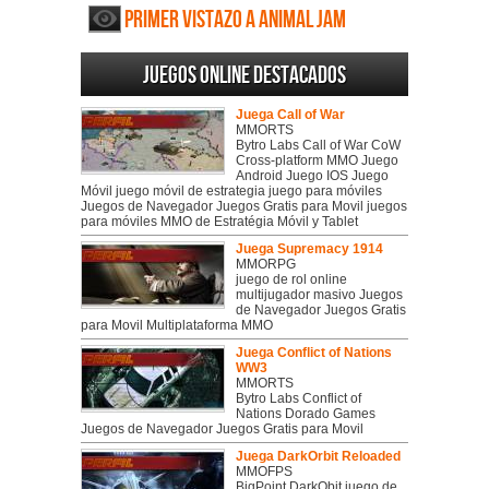
Primer vistazo a Animal Jam
Juegos online destacados
Juega Call of War
MMORTS
Bytro Labs Call of War CoW
Cross-platform MMO Juego
Android Juego IOS Juego
Móvil juego móvil de estrategia juego para móviles
Juegos de Navegador Juegos Gratis para Movil juegos
para móviles MMO de Estratégia Móvil y Tablet
Juega Supremacy 1914
MMORPG
juego de rol online
multijugador masivo Juegos
de Navegador Juegos Gratis
para Movil Multiplataforma MMO
Juega Conflict of Nations
WW3
MMORTS
Bytro Labs Conflict of
Nations Dorado Games
Juegos de Navegador Juegos Gratis para Movil
Juega DarkOrbit Reloaded
MMOFPS
BigPoint DarkObit juego de