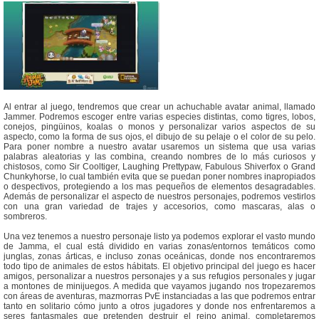
Al entrar al juego, tendremos que crear un achuchable avatar animal, llamado
Jammer. Podremos escoger entre varias especies distintas, como tigres, lobos,
conejos, pingüinos, koalas o monos y personalizar varios aspectos de su
aspecto, como la forma de sus ojos, el dibujo de su pelaje o el color de su pelo.
Para poner nombre a nuestro avatar usaremos un sistema que usa varias
palabras aleatorias y las combina, creando nombres de lo más curiosos y
chistosos, como Sir Cooltiger, Laughing Prettypaw, Fabulous Shiverfox o Grand
Chunkyhorse, lo cual también evita que se puedan poner nombres inapropiados
o despectivos, protegiendo a los mas pequeños de elementos desagradables.
Además de personalizar el aspecto de nuestros personajes, podremos vestirlos
con una gran variedad de trajes y accesorios, como mascaras, alas o
sombreros.
Una vez tenemos a nuestro personaje listo ya podemos explorar el vasto mundo
de Jamma, el cual está dividido en varias zonas/entornos temáticos como
junglas, zonas árticas, e incluso zonas oceánicas, donde nos encontraremos
todo tipo de animales de estos hábitats. El objetivo principal del juego es hacer
amigos, personalizar a nuestros personajes y a sus refugios personales y jugar
a montones de minijuegos. A medida que vayamos jugando nos tropezaremos
con áreas de aventuras, mazmorras PvE instanciadas a las que podremos entrar
tanto en solitario cómo junto a otros jugadores y donde nos enfrentaremos a
seres fantasmales que pretenden destruir el reino animal, completaremos