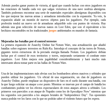
Además puedes ganar puntos de victoria, al igual que cuando luchas con otros jugadores en
las estaciones de batalla cada vez que salgas victorioso de una nave nodriza alienígena.
También podremos encontrar una serie de materiales especiales alienígenas disponibles con
los que mejorar las nuevas armas y armaduras introducidas con la expansión. Ya veis, la
expansión añade un montón de nuevos objetos para los jugadores. Por ejemplo, cada
profesión tendrá un nuevo set de armaduras adquirible solo con puntos de victoria. Hay
además una gran selección de nuevas nanos en Lost Eden, que son el equivalente a los
hechizos encontrables en los tradicionales
juegos
ambientados en mundos de fantasía.
Mejoradas las batallas por el control terrestre
La primera expansión de Anarchy Online fue Notum Wars, una actualización que añadió
batallas sobre regiones terrestres en Rubi-Ka. Introdujo el concepto de las torres de Notum,
gigantes torres extractoras de la preciada energia llamada Notum. Los jugadores debían
luchar por el control de esos territorios y torres, mejorando seriamente el combate entre
jugadores. Lost Eden mejora esta jugabilidad considerablemente y hará mucho más
interesante ahora tomar parte en las ballas de Notum Wars.
Una de las implementaciones más obvias son los bombardeos aéreos masivos y orbitales que
pueden utilizar los jugadores. Un oficial de una organización, un clan de jugadores en
Anarchy Online, puede emplazar un dispositivo de faro en el suelo durante una batalla, con
la que luego solicitar un ataque a ese punto. Mientras se muevan por el campo de batalla los
combatientes podrán ver los efectos espectaculares de estos ataques aéreos u orbitales. Los
primeros son parecidos a un ataque de Napalm como los de Apocalipse Now" mientras que
los segundos son parecidos a los ataques brutales de "Independence Day". Tus oponentes
nunca podrán ver los faros con lo que no podrán saber el violento futuro que les espera.