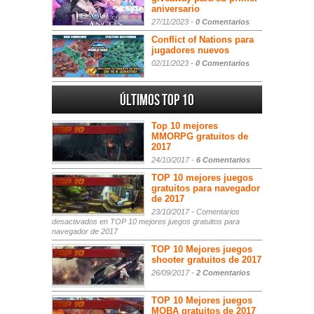
aniversario
27/11/2023 -
0 Comentarios
Conflict of Nations para
jugadores nuevos
02/11/2023 -
0 Comentarios
Últimos Top 10
Top 10 mejores
MMORPG gratuitos de
2017
24/10/2017 -
6 Comentarios
TOP 10 mejores juegos
gratuitos para navegador
de 2017
23/10/2017 -
Comentarios
desactivados
en TOP 10 mejores juegos gratuitos para
navegador de 2017
TOP 10 Mejores juegos
shooter gratuitos de 2017
26/09/2017 -
2 Comentarios
TOP 10 Mejores juegos
MOBA gratuitos de 2017