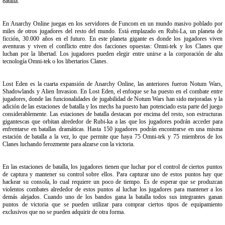
batalla.
En Anarchy Online juegas en los servidores de Funcom en un mundo masivo poblado por
miles de otros jugadores del resto del mundo. Está emplazado en Rubi-La, un planeta de
ficción, 30.000 años en el futuro. En este planeta gigante es donde los jugadores viven
aventuras y viven el conflicto entre dos facciones opuestas: Omni-tek y los Clanes que
luchan por la libertad. Los jugadores pueden elegir entre unirse a la corporación de alta
tecnología Omni-tek o los libertarios Clanes.
Lost Eden es la cuarta expansión de Anarchy Online, las anteriores fueron Notum Wars,
Shadowlands y Alien Invasion. En Lost Eden, el enfoque se ha puesto en el combate entre
jugadores, donde las funcionalidades de jugabilidad de Notum Wars han sido mejoradas y la
adición de las estaciones de batalla y los mechs ha puesto han potenciado esta parte del juego
considerablemente. Las estaciones de batalla destacan por encima del resto, son estructuras
gigantescas que orbitan alrededor de Rubi-ka a las que los jugadores podrán acceder para
enfrentarse en batallas dramáticas. Hasta 150 jugadores podrán encontrarse en una misma
estación de batalla a la vez, lo que permite que haya 75 Omni-tek y 75 miembros de los
Clanes luchando ferozmente para alzarse con la victoria.
En las estaciones de batalla, los jugadores tienen que luchar por el control de ciertos puntos
de captura y mantener su control sobre ellos. Para capturar uno de estos puntos hay que
hackear su consola, lo cual requiere un poco de tiempo. Es de esperar que se produzcan
violentos combates alrededor de estos puntos al luchar los jugadores para mantener a los
demás alejados. Cuando uno de los bandos gana la batalla todos sus integrantes ganan
puntos de victoria que se pueden utilizar para comprar ciertos tipos de equipamiento
exclusivos que no se pueden adquirir de otra forma.