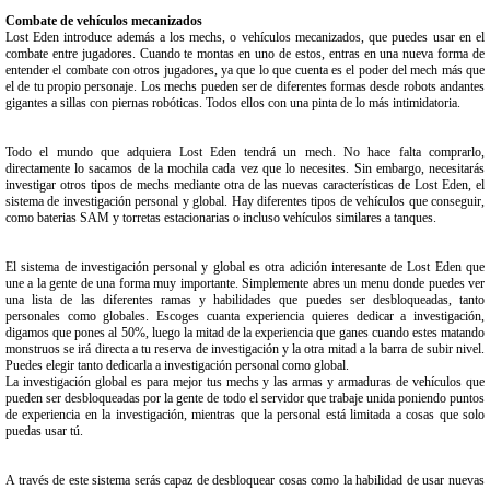
Combate de vehículos mecanizados
Lost Eden introduce además a los mechs, o vehículos mecanizados, que puedes usar en el
combate entre jugadores. Cuando te montas en uno de estos, entras en una nueva forma de
entender el combate con otros jugadores, ya que lo que cuenta es el poder del mech más que
el de tu propio personaje. Los mechs pueden ser de diferentes formas desde robots andantes
gigantes a sillas con piernas robóticas. Todos ellos con una pinta de lo más intimidatoria.
Todo el mundo que adquiera Lost Eden tendrá un mech. No hace falta comprarlo,
directamente lo sacamos de la mochila cada vez que lo necesites. Sin embargo, necesitarás
investigar otros tipos de mechs mediante otra de las nuevas características de Lost Eden, el
sistema de investigación personal y global. Hay diferentes tipos de vehículos que conseguir,
como baterias SAM y torretas estacionarias o incluso vehículos similares a tanques.
El sistema de investigación personal y global es otra adición interesante de Lost Eden que
une a la gente de una forma muy importante. Simplemente abres un menu donde puedes ver
una lista de las diferentes ramas y habilidades que puedes ser desbloqueadas, tanto
personales como globales. Escoges cuanta experiencia quieres dedicar a investigación,
digamos que pones al 50%, luego la mitad de la experiencia que ganes cuando estes matando
monstruos se irá directa a tu reserva de investigación y la otra mitad a la barra de subir nivel.
Puedes elegir tanto dedicarla a investigación personal como global.
La investigación global es para mejor tus mechs y las armas y armaduras de vehículos que
pueden ser desbloqueadas por la gente de todo el servidor que trabaje unida poniendo puntos
de experiencia en la investigación, mientras que la personal está limitada a cosas que solo
puedas usar tú.
A través de este sistema serás capaz de desbloquear cosas como la habilidad de usar nuevas