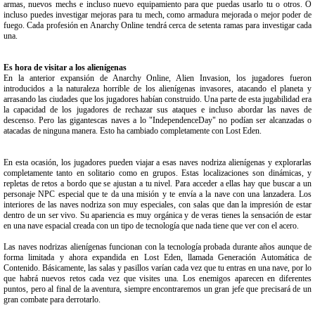
armas, nuevos mechs e incluso nuevo equipamiento para que puedas usarlo tu o otros. O
incluso puedes investigar mejoras para tu mech, como armadura mejorada o mejor poder de
fuego. Cada profesión en Anarchy Online tendrá cerca de setenta ramas para investigar cada
una.
Es hora de visitar a los alienígenas
En la anterior expansión de Anarchy Online, Alien Invasion, los jugadores fueron
introducidos a la naturaleza horrible de los alienígenas invasores, atacando el planeta y
arrasando las ciudades que los jugadores habían construido. Una parte de esta jugabilidad era
la capacidad de los jugadores de rechazar sus ataques e incluso abordar las naves de
descenso. Pero las gigantescas naves a lo "IndependenceDay" no podían ser alcanzadas o
atacadas de ninguna manera. Esto ha cambiado completamente con Lost Eden.
En esta ocasión, los jugadores pueden viajar a esas naves nodriza alienígenas y explorarlas
completamente tanto en solitario como en grupos. Estas localizaciones son dinámicas, y
repletas de retos a bordo que se ajustan a tu nivel. Para acceder a ellas hay que buscar a un
personaje NPC especial que te da una misión y te envía a la nave con una lanzadera. Los
interiores de las naves nodriza son muy especiales, con salas que dan la impresión de estar
dentro de un ser vivo. Su apariencia es muy orgánica y de veras tienes la sensación de estar
en una nave espacial creada con un tipo de tecnología que nada tiene que ver con el acero.
Las naves nodrizas alienígenas funcionan con la tecnología probada durante años aunque de
forma limitada y ahora expandida en Lost Eden, llamada Generación Automática de
Contenido. Básicamente, las salas y pasillos varían cada vez que tu entras en una nave, por lo
que habrá nuevos retos cada vez que visites una. Los enemigos aparecen en diferentes
puntos, pero al final de la aventura, siempre encontraremos un gran jefe que precisará de un
gran combate para derrotarlo.