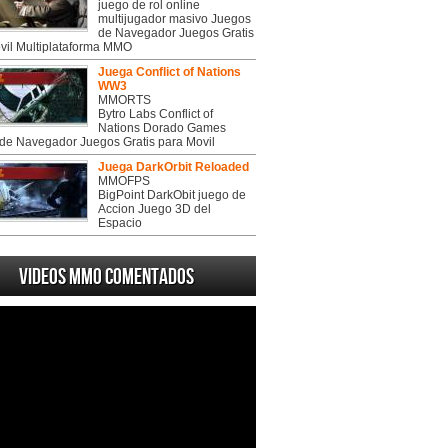
juego de rol online
multijugador masivo Juegos
de Navegador Juegos Gratis
vil Multiplataforma MMO
Juega Conflict of Nations
WW3
MMORTS
Bytro Labs Conflict of
Nations Dorado Games
de Navegador Juegos Gratis para Movil
Juega DarkOrbit Reloaded
MMOFPS
BigPoint DarkObit juego de
Accion Juego 3D del
Espacio
Videos MMO Comentados