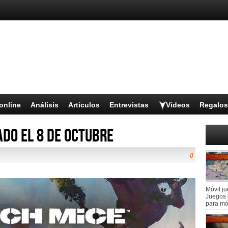
online
Análisis
Artículos
Entrevistas
Vídeos
Regalos
do el 8 de octubre
0
Móvil j
Juegos 
para mó