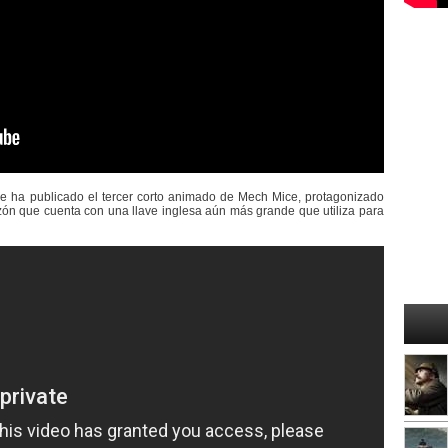
se ha publicado el tercer corto animado de Mech Mice, protagonizado
zón que cuenta con una llave inglesa aún más grande que utiliza para