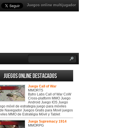
Juegos online multijugador
Juegos online destacados
Juega Call of War
MMORTS
Bytro Labs Call of War CoW
Cross-platform MMO Juego
Android Juego IOS Juego
uego móvil de estrategia juego para móviles
de Navegador Juegos Gratis para Movil juegos
viles MMO de Estratégia Móvil y Tablet
Juega Supremacy 1914
MMORPG