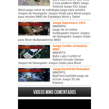
Cross-platform MMO Juego
Android Juego IOS Juego
Móvil juego móvil de estrategia juego para móviles
Juegos de Navegador Juegos Gratis para Movil juegos
para móviles MMO de Estratégia Móvil y Tablet
Juega Supremacy 1914
MMORPG
juego de rol online
multijugador masivo Juegos
de Navegador Juegos Gratis
para Movil Multiplataforma MMO
Juega Conflict of Nations
WW3
MMORTS
Bytro Labs Conflict of
Nations Dorado Games
Juegos de Navegador Juegos Gratis para Movil
Juega DarkOrbit Reloaded
MMOFPS
BigPoint DarkObit juego de
Accion Juego 3D del
Espacio
Videos MMO Comentados