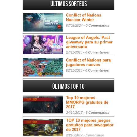
Últimos sorteos
Conflict of Nations
Nuclear Winter
07/02/2024 -
0 Comentarios
League of Angels: Pact
giveaway para su primer
aniversario
27/11/2023 -
0 Comentarios
Conflict of Nations para
jugadores nuevos
02/11/2023 -
0 Comentarios
Últimos Top 10
Top 10 mejores
MMORPG gratuitos de
2017
24/10/2017 -
6 Comentarios
TOP 10 mejores juegos
gratuitos para navegador
de 2017
23/10/2017 -
Comentarios