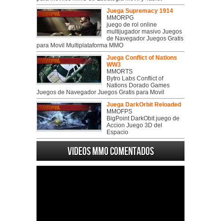
Juega Supremacy 1914
MMORPG
juego de rol online
multijugador masivo Juegos
de Navegador Juegos Gratis
para Movil Multiplataforma MMO
Juega Conflict of Nations
WW3
MMORTS
Bytro Labs Conflict of
Nations Dorado Games
Juegos de Navegador Juegos Gratis para Movil
Juega DarkOrbit Reloaded
MMOFPS
BigPoint DarkObit juego de
Accion Juego 3D del
Espacio
Videos MMO Comentados