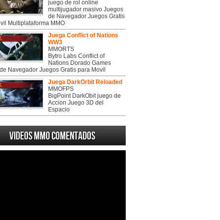
juego de rol online
multijugador masivo Juegos
de Navegador Juegos Gratis
vil Multiplataforma MMO
Juega Conflict of Nations
WW3
MMORTS
Bytro Labs Conflict of
Nations Dorado Games
de Navegador Juegos Gratis para Movil
Juega DarkOrbit Reloaded
MMOFPS
BigPoint DarkObit juego de
Accion Juego 3D del
Espacio
Videos MMO Comentados