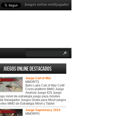
Juegos online multijugador
Juegos online destacados
Juega Call of War
MMORTS
Bytro Labs Call of War CoW
Cross-platform MMO Juego
Android Juego IOS Juego
uego móvil de estrategia juego para móviles
de Navegador Juegos Gratis para Movil juegos
viles MMO de Estratégia Móvil y Tablet
Juega Supremacy 1914
MMORPG