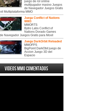
juego de rol online
multijugador masivo Juegos
de Navegador Juegos Gratis
vil Multiplataforma MMO
Juega Conflict of Nations
WW3
MMORTS
Bytro Labs Conflict of
Nations Dorado Games
de Navegador Juegos Gratis para Movil
Juega DarkOrbit Reloaded
MMOFPS
BigPoint DarkObit juego de
Accion Juego 3D del
Espacio
Videos MMO Comentados