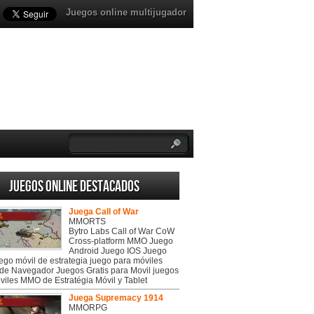
Juegos online multijugador
Juegos online destacados
Juega Call of War
MMORTS
Bytro Labs Call of War CoW
Cross-platform MMO Juego
Android Juego IOS Juego
uego móvil de estrategia juego para móviles
de Navegador Juegos Gratis para Movil juegos
viles MMO de Estratégia Móvil y Tablet
Juega Supremacy 1914
MMORPG