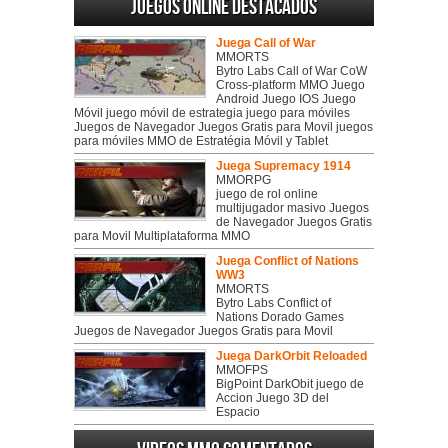
Juegos online destacados
Juega Call of War
MMORTS
Bytro Labs Call of War CoW
Cross-platform MMO Juego
Android Juego IOS Juego
Móvil juego móvil de estrategia juego para móviles
Juegos de Navegador Juegos Gratis para Movil juegos
para móviles MMO de Estratégia Móvil y Tablet
Juega Supremacy 1914
MMORPG
juego de rol online
multijugador masivo Juegos
de Navegador Juegos Gratis
para Movil Multiplataforma MMO
Juega Conflict of Nations
WW3
MMORTS
Bytro Labs Conflict of
Nations Dorado Games
Juegos de Navegador Juegos Gratis para Movil
Juega DarkOrbit Reloaded
MMOFPS
BigPoint DarkObit juego de
Accion Juego 3D del
Espacio