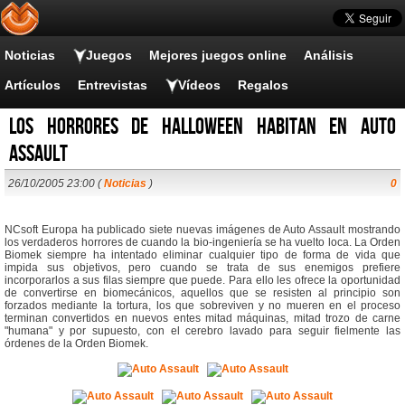
Noticias
Juegos
Mejores juegos online
Análisis
Artículos
Entrevistas
Vídeos
Regalos
Los horrores de Halloween habitan en Auto
Assault
26/10/2005 23:00 (
Noticias
)
0
NCsoft Europa ha publicado siete nuevas imágenes de Auto Assault mostrando
los verdaderos horrores de cuando la bio-ingeniería se ha vuelto loca. La Orden
Biomek siempre ha intentado eliminar cualquier tipo de forma de vida que
impida sus objetivos, pero cuando se trata de sus enemigos prefiere
incorporarlos a sus filas siempre que puede. Para ello les ofrece la oportunidad
de convertirse en biomecánicos, aquellos que se resisten al principio son
forzados mediante la tortura, los que sobreviven y no mueren en el proceso
terminan convertidos en nuevos entes mitad máquinas, mitad trozo de carne
"humana" y por supuesto, con el cerebro lavado para seguir fielmente las
órdenes de la Orden Biomek.