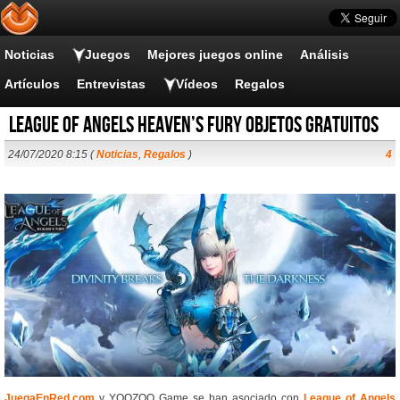
Noticias
Juegos
Mejores juegos online
Análisis
Artículos
Entrevistas
Vídeos
Regalos
League of Angels Heaven’s Fury objetos gratuitos
24/07/2020 8:15 (
Noticias
,
Regalos
)
4
JuegaEnRed.com
y YOOZOO Game se han asociado con
League of Angels