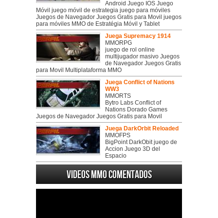
Android Juego IOS Juego
Móvil juego móvil de estrategia juego para móviles
Juegos de Navegador Juegos Gratis para Movil juegos
para móviles MMO de Estratégia Móvil y Tablet
Juega Supremacy 1914
MMORPG
juego de rol online
multijugador masivo Juegos
de Navegador Juegos Gratis
para Movil Multiplataforma MMO
Juega Conflict of Nations
WW3
MMORTS
Bytro Labs Conflict of
Nations Dorado Games
Juegos de Navegador Juegos Gratis para Movil
Juega DarkOrbit Reloaded
MMOFPS
BigPoint DarkObit juego de
Accion Juego 3D del
Espacio
Videos MMO Comentados