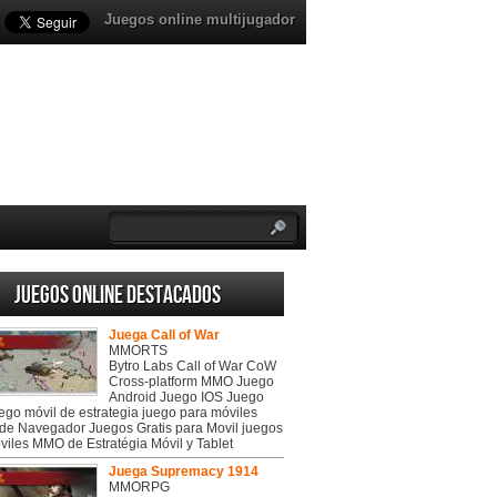
Juegos online multijugador
Juegos online destacados
Juega Call of War
MMORTS
Bytro Labs Call of War CoW
Cross-platform MMO Juego
Android Juego IOS Juego
uego móvil de estrategia juego para móviles
de Navegador Juegos Gratis para Movil juegos
viles MMO de Estratégia Móvil y Tablet
Juega Supremacy 1914
MMORPG