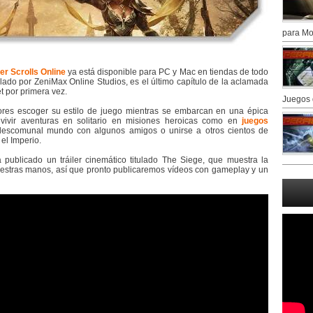
para Mo
er Scrolls Online
ya está disponible para PC y Mac en tiendas de todo
ollado por ZeniMax Online Studios, es el último capítulo de la aclamada
t por primera vez.
Juegos 
dores escoger su estilo de juego mientras se embarcan en una épica
vivir aventuras en solitario en misiones heroicas como en
juegos
l descomunal mundo con algunos amigos o unirse a otros cientos de
el Imperio.
publicado un tráiler cinemático titulado The Siege, que muestra la
nuestras manos, así que pronto publicaremos vídeos con gameplay y un