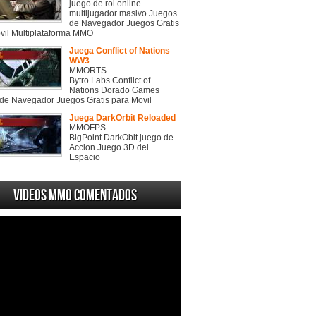
juego de rol online
multijugador masivo Juegos
de Navegador Juegos Gratis
vil Multiplataforma MMO
Juega Conflict of Nations
WW3
MMORTS
Bytro Labs Conflict of
Nations Dorado Games
de Navegador Juegos Gratis para Movil
Juega DarkOrbit Reloaded
MMOFPS
BigPoint DarkObit juego de
Accion Juego 3D del
Espacio
Videos MMO Comentados