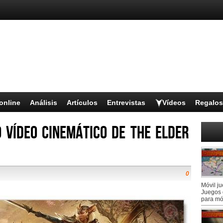
online
Análisis
Artículos
Entrevistas
Vídeos
Regalos
 vídeo cinemático de The Elder
0
Móvil j
Juegos 
para mó