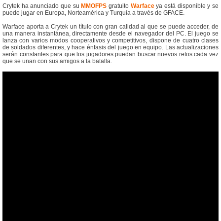
Crytek ha anunciado que su
MMOFPS
gratuito
Warface
ya está disponible y se
puede jugar en Europa, Norteamérica y Turquía a través de GFACE.
Warface aporta a Crytek un título con gran calidad al que se puede acceder, de
una manera instantánea, directamente desde el navegador del PC. El juego se
lanza con varios modos cooperativos y competitivos, dispone de cuatro clases
de soldados diferentes, y hace énfasis del juego en equipo. Las actualizaciones
serán constantes para que los jugadores puedan buscar nuevos retos cada vez
que se unan con sus amigos a la batalla.