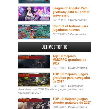
League of Angels: Pact
giveaway para su primer
aniversario
27/11/2023 -
0 Comentarios
Conflict of Nations para
jugadores nuevos
02/11/2023 -
0 Comentarios
Últimos Top 10
Top 10 mejores
MMORPG gratuitos de
2017
24/10/2017 -
6 Comentarios
TOP 10 mejores juegos
gratuitos para navegador
de 2017
23/10/2017 -
Comentarios
desactivados
en TOP 10 mejores juegos gratuitos para
navegador de 2017
TOP 10 Mejores juegos
shooter gratuitos de 2017
26/09/2017 -
2 Comentarios