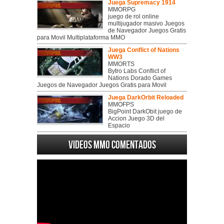
Juega Supremacy 1914
MMORPG
juego de rol online
multijugador masivo Juegos
de Navegador Juegos Gratis
para Movil Multiplataforma MMO
Juega Conflict of Nations
WW3
MMORTS
Bytro Labs Conflict of
Nations Dorado Games
Juegos de Navegador Juegos Gratis para Movil
Juega DarkOrbit Reloaded
MMOFPS
BigPoint DarkObit juego de
Accion Juego 3D del
Espacio
Videos MMO Comentados