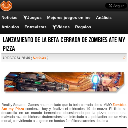
Noticias
Juegos
Mejores juegos online
Análisis
Artículos
Entrevistas
Vídeos
Regalos
Lanzamiento de la beta cerrada de Zombies Ate my
Pizza
10/03/2014 16:40 (
Noticias
)
0
Reality Squared Games ha anunciado que la beta cerrada de su MMO
Zombies
Ate my Pizza
comienza hoy y finaliza el miércoles 19 de marzo. El título se
desarrolla en un mundo tormentoso obsesionado por la pizza, donde una
malvada raza de bichos extraterrestres han infectado a la población con un virus
mortal, convirtiendo a la gente en hordas famélicas carentes de alma.