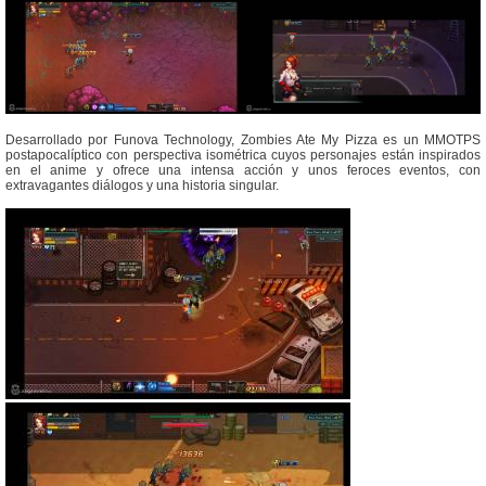
Desarrollado por Funova Technology, Zombies Ate My Pizza es un MMOTPS
postapocalíptico con perspectiva isométrica cuyos personajes están inspirados
en el anime y ofrece una intensa acción y unos feroces eventos, con
extravagantes diálogos y una historia singular.