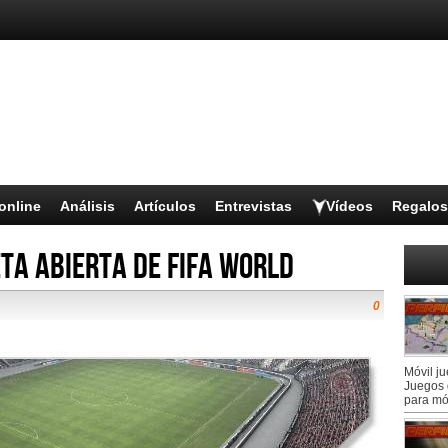
online
Análisis
Artículos
Entrevistas
Vídeos
Regalos
ta abierta de FIFA World
0
Móvil j
Juegos 
para mó