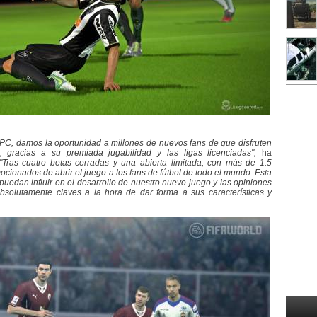
s PC, damos la oportunidad a millones de nuevos fans de que disfruten
 gracias a su premiada jugabilidad y las ligas licenciadas",
ha
Tras cuatro betas cerradas y una abierta limitada, con más de 1.5
cionados de abrir el juego a los fans de fútbol de todo el mundo. Esta
uedan influir en el desarrollo de nuestro nuevo juego y las opiniones
solutamente claves a la hora de dar forma a sus características y