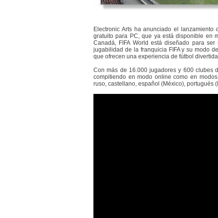
Electronic Arts ha anunciado el lanzamiento 
gratuito para PC, que ya está disponible en 
Canadá, FIFA World está diseñado para ser 
jugabilidad de la franquicia FIFA y su modo d
que ofrecen una experiencia de fútbol divertida
Con más de 16.000 jugadores y 600 clubes de 
compitiendo en modo online como en modos un 
ruso, castellano, español (México), portugués (B