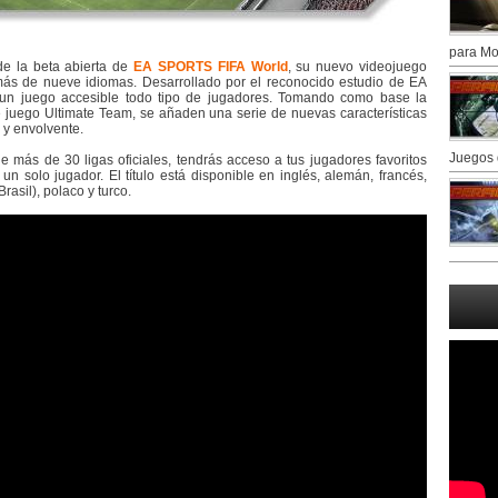
para Mo
de la beta abierta de
EA SPORTS FIFA World
, su nuevo videojuego
más de nueve idiomas. Desarrollado por el reconocido estudio de EA
un juego accesible todo tipo de jugadores. Tomando como base la
e juego Ultimate Team, se añaden una serie de nuevas características
 y envolvente.
Juegos 
más de 30 ligas oficiales, tendrás acceso a tus jugadores favoritos
solo jugador. El título está disponible en inglés, alemán, francés,
rasil), polaco y turco.