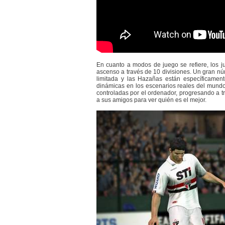
En cuanto a modos de juego se refiere, los 
ascenso a través de 10 divisiones. Un gran núm
limitada y las Hazañas están específicamen
dinámicas en los escenarios reales del mundo 
controladas por el ordenador, progresando a tr
a sus amigos para ver quién es el mejor.