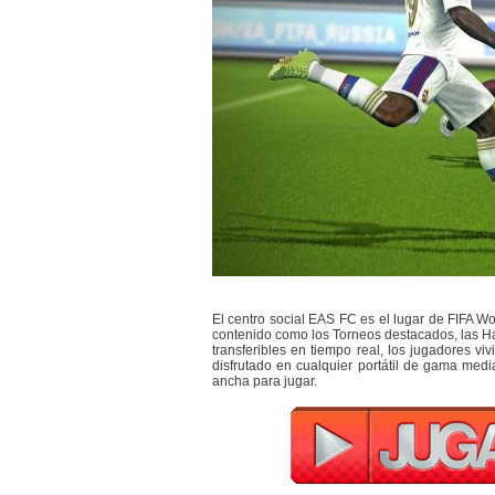
El centro social EAS FC es el lugar de FIFA 
contenido como los Torneos destacados, las H
transferibles en tiempo real, los jugadores vi
disfrutado en cualquier portátil de gama me
ancha para jugar.