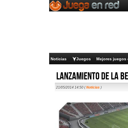
Noticias
Juegos
Mejores juegos 
Lanzamiento de la be
21/05/2014 14:50 (
Noticias
)