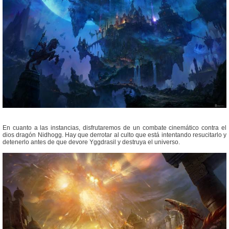
En cuanto a las instancias, disfrutaremos de un combate cinemático contra el
dios dragón Nidhogg. Hay que derrotar al culto que está intentando resucitarlo y
detenerlo antes de que devore Yggdrasil y destruya el universo.