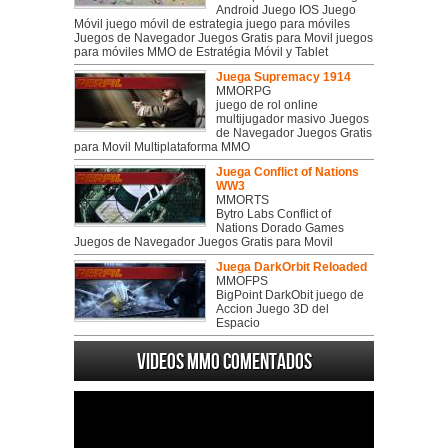
Android Juego IOS Juego
Móvil juego móvil de estrategia juego para móviles
Juegos de Navegador Juegos Gratis para Movil juegos
para móviles MMO de Estratégia Móvil y Tablet
Juega Supremacy 1914
MMORPG
juego de rol online
multijugador masivo Juegos
de Navegador Juegos Gratis
para Movil Multiplataforma MMO
Juega Conflict of Nations
WW3
MMORTS
Bytro Labs Conflict of
Nations Dorado Games
Juegos de Navegador Juegos Gratis para Movil
Juega DarkOrbit Reloaded
MMOFPS
BigPoint DarkObit juego de
Accion Juego 3D del
Espacio
Videos MMO Comentados