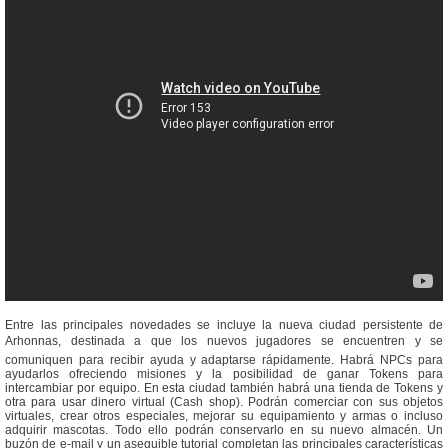
Entre las principales novedades se incluye la nueva ciudad persistente de
Arhonnas, destinada a que los nuevos jugadores se encuentren y se
comuniquen para recibir ayuda y adaptarse rápidamente. Habrá NPCs para
ayudarlos ofreciendo misiones y la posibilidad de ganar Tokens para
intercambiar por equipo. En esta ciudad también habrá una tienda de Tokens y
otra para usar dinero virtual (Cash shop). Podrán comerciar con sus objetos
virtuales, crear otros especiales, mejorar su equipamiento y armas o incluso
adquirir mascotas. Todo ello podrán conservarlo en su nuevo almacén. Un
buzón de e-mail y un asequible tutorial completan las principales características