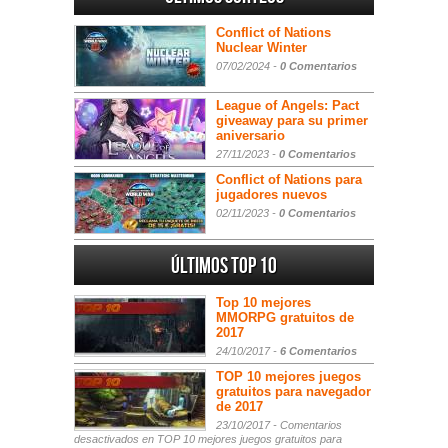
Conflict of Nations
Nuclear Winter
07/02/2024 -
0 Comentarios
League of Angels: Pact
giveaway para su primer
aniversario
27/11/2023 -
0 Comentarios
Conflict of Nations para
jugadores nuevos
02/11/2023 -
0 Comentarios
Últimos Top 10
Top 10 mejores
MMORPG gratuitos de
2017
24/10/2017 -
6 Comentarios
TOP 10 mejores juegos
gratuitos para navegador
de 2017
23/10/2017 -
Comentarios
desactivados
en TOP 10 mejores juegos gratuitos para