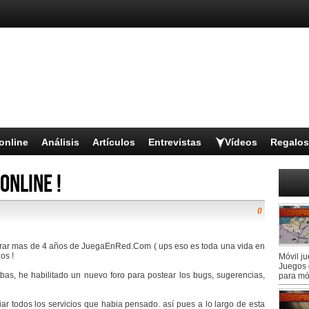
online
Análisis
Artículos
Entrevistas
Vídeos
Regalos
Online !
0
rar mas de 4 años de JuegaEnRed.Com ( ups eso es toda una vida en
os !
Móvil j
Juegos 
bas, he habilitado un nuevo foro para postear los bugs, sugerencias,
para mó
ar todos los servicios que
habia pensado. así
pues a lo largo de esta