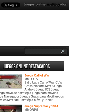
Juegos online multijugador
Juegos online destacados
Juega Call of War
MMORTS
Bytro Labs Call of War CoW
Cross-platform MMO Juego
Android Juego IOS Juego
uego móvil de estrategia juego para móviles
de Navegador Juegos Gratis para Movil juegos
viles MMO de Estratégia Móvil y Tablet
Juega Supremacy 1914
MMORPG