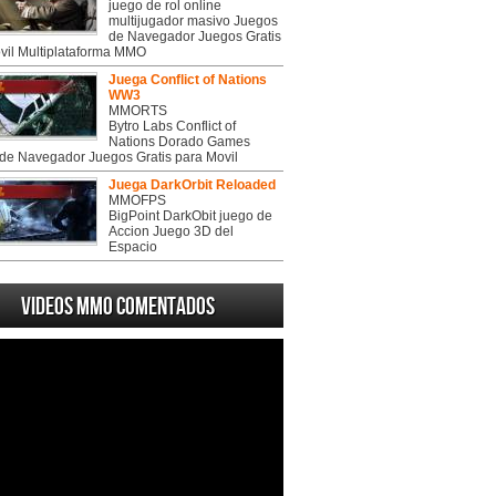
juego de rol online
multijugador masivo Juegos
de Navegador Juegos Gratis
vil Multiplataforma MMO
Juega Conflict of Nations
WW3
MMORTS
Bytro Labs Conflict of
Nations Dorado Games
de Navegador Juegos Gratis para Movil
Juega DarkOrbit Reloaded
MMOFPS
BigPoint DarkObit juego de
Accion Juego 3D del
Espacio
Videos MMO Comentados