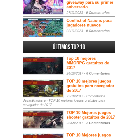
giveaway para su primer
aniversario
27/11/2023 -
0 Comentarios
Conflict of Nations para
jugadores nuevos
02/11/2023 -
0 Comentarios
Últimos Top 10
Top 10 mejores
MMORPG gratuitos de
2017
24/10/2017 -
6 Comentarios
TOP 10 mejores juegos
gratuitos para navegador
de 2017
23/10/2017 -
Comentarios
desactivados
en TOP 10 mejores juegos gratuitos para
navegador de 2017
TOP 10 Mejores juegos
shooter gratuitos de 2017
26/09/2017 -
2 Comentarios
TOP 10 Mejores juegos