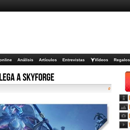
online
Análisis
Artículos
Entrevistas
Vídeos
Regalos
lega a Skyforge
0