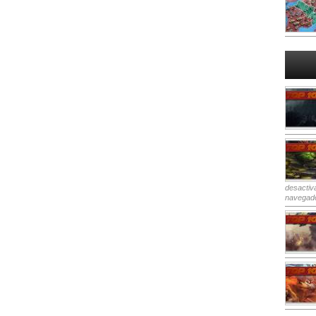
desactiv
navegad