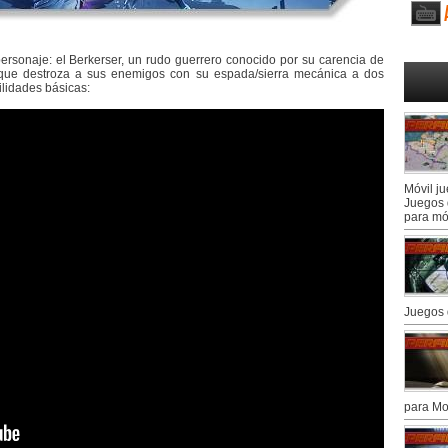
ersonaje: el Berkerser, un rudo guerrero conocido por su carencia de
ue destroza a sus enemigos con su espada/sierra mecánica a dos
ilidades básicas:
Móvil j
Juegos 
para mó
Juegos 
para Mo