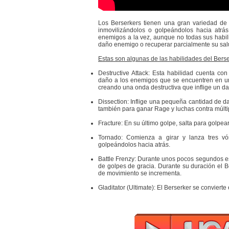
Los Berserkers tienen una gran variedad de 
inmovilizándolos o golpeándolos hacia atr
enemigos a la vez, aunque no todas sus habil
daño enemigo o recuperar parcialmente su sal
Estas son algunas de las habilidades del Berse
Destructive Attack: Esta habilidad cuenta c
daño a los enemigos que se encuentren en un 
creando una onda destructiva que inflige un 
Dissection: Inflige una pequeña cantidad de da
también para ganar Rage y luchas contra múlt
Fracture: En su último golpe, salta para golpe
Tornado: Comienza a girar y lanza tres v
golpeándolos hacia atrás.
Battle Frenzy: Durante unos pocos segundos es
de golpes de gracia. Durante su duración el B
de movimiento se incrementa.
Gladitator (Ultimate): El Berserker se conviert