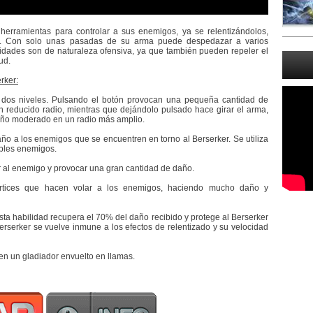
herramientas para controlar a sus enemigos, ya se relentizándolos,
ás. Con solo unas pasadas de su arma puede despedazar a varios
idades son de naturaleza ofensiva, ya que también pueden repeler el
ud.
rker:
on dos niveles. Pulsando el botón provocan una pequeña cantidad de
reducido radio, mientras que dejándolo pulsado hace girar el arma,
daño moderado en un radio más amplio.
ño a los enemigos que se encuentren en torno al Berserker. Se utiliza
iples enemigos.
ar al enemigo y provocar una gran cantidad de daño.
órtices que hacen volar a los enemigos, haciendo mucho daño y
ta habilidad recupera el 70% del daño recibido y protege al Berserker
erserker se vuelve inmune a los efectos de relentizado y su velocidad
e en un gladiador envuelto en llamas.