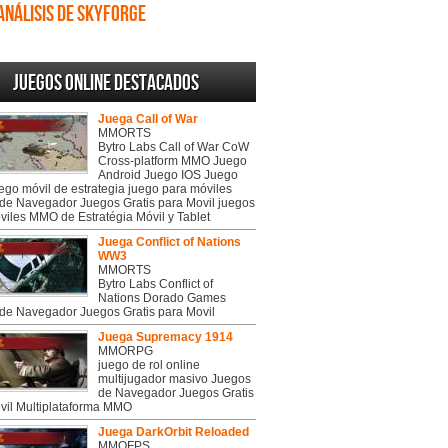
Análisis de Skyforge
Juegos online destacados
Juega Call of War
MMORTS
Bytro Labs Call of War CoW
Cross-platform MMO Juego
Android Juego IOS Juego
uego móvil de estrategia juego para móviles
de Navegador Juegos Gratis para Movil juegos
viles MMO de Estratégia Móvil y Tablet
Juega Conflict of Nations
WW3
MMORTS
Bytro Labs Conflict of
Nations Dorado Games
de Navegador Juegos Gratis para Movil
Juega Supremacy 1914
MMORPG
juego de rol online
multijugador masivo Juegos
de Navegador Juegos Gratis
vil Multiplataforma MMO
Juega DarkOrbit Reloaded
MMOFPS