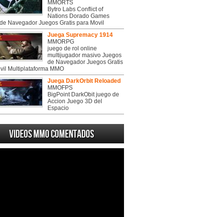
MMORTS
Bytro Labs Conflict of
Nations Dorado Games
de Navegador Juegos Gratis para Movil
Juega Supremacy 1914
MMORPG
juego de rol online
multijugador masivo Juegos
de Navegador Juegos Gratis
vil Multiplataforma MMO
Juega DarkOrbit Reloaded
MMOFPS
BigPoint DarkObit juego de
Accion Juego 3D del
Espacio
Videos MMO Comentados