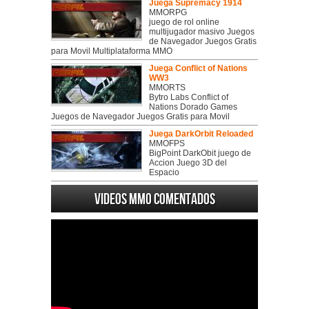
Juega Supremacy 1914
MMORPG
juego de rol online
multijugador masivo Juegos
de Navegador Juegos Gratis
para Movil Multiplataforma MMO
Juega Conflict of Nations
WW3
MMORTS
Bytro Labs Conflict of
Nations Dorado Games
Juegos de Navegador Juegos Gratis para Movil
Juega DarkOrbit Reloaded
MMOFPS
BigPoint DarkObit juego de
Accion Juego 3D del
Espacio
Videos MMO Comentados