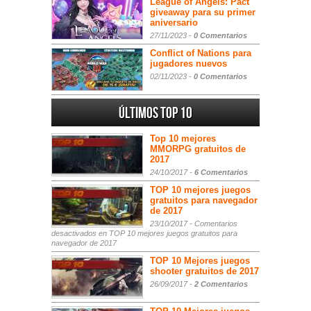
League of Angels: Pact
giveaway para su primer
aniversario
27/11/2023 -
0 Comentarios
Conflict of Nations para
jugadores nuevos
02/11/2023 -
0 Comentarios
Últimos Top 10
Top 10 mejores
MMORPG gratuitos de
2017
24/10/2017 -
6 Comentarios
TOP 10 mejores juegos
gratuitos para navegador
de 2017
23/10/2017 -
Comentarios
desactivados
en TOP 10 mejores juegos gratuitos para
navegador de 2017
TOP 10 Mejores juegos
shooter gratuitos de 2017
26/09/2017 -
2 Comentarios