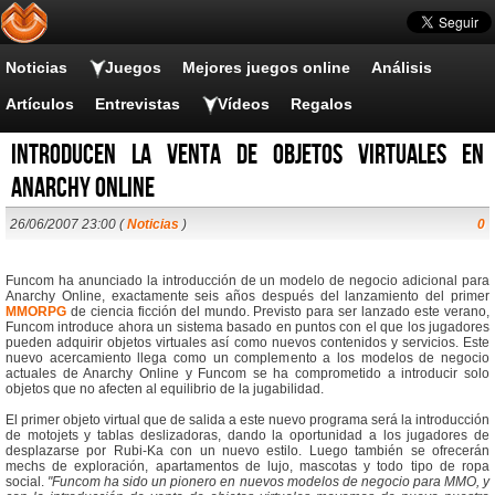
Noticias
Juegos
Mejores juegos online
Análisis
Artículos
Entrevistas
Vídeos
Regalos
Introducen la venta de objetos virtuales en
Anarchy Online
26/06/2007 23:00 (
Noticias
)
0
Funcom ha anunciado la introducción de un modelo de negocio adicional para
Anarchy Online, exactamente seis años después del lanzamiento del primer
MMORPG
de ciencia ficción del mundo. Previsto para ser lanzado este verano,
Funcom introduce ahora un sistema basado en puntos con el que los jugadores
pueden adquirir objetos virtuales así como nuevos contenidos y servicios. Este
nuevo acercamiento llega como un complemento a los modelos de negocio
actuales de Anarchy Online y Funcom se ha comprometido a introducir solo
objetos que no afecten al equilibrio de la jugabilidad.
El primer objeto virtual que de salida a este nuevo programa será la introducción
de motojets y tablas deslizadoras, dando la oportunidad a los jugadores de
desplazarse por Rubi-Ka con un nuevo estilo. Luego también se ofrecerán
mechs de exploración, apartamentos de lujo, mascotas y todo tipo de ropa
social.
"Funcom ha sido un pionero en nuevos modelos de negocio para MMO, y