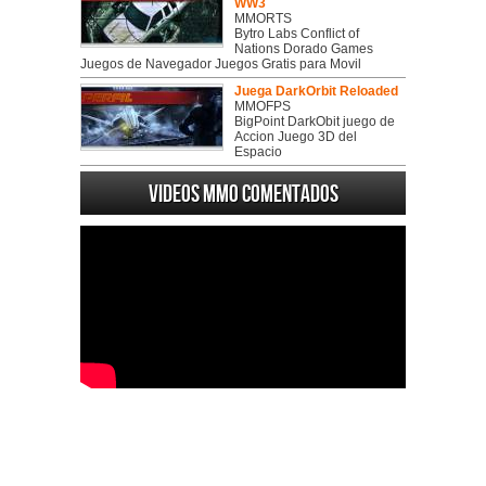
WW3
MMORTS
Bytro Labs Conflict of
Nations Dorado Games
Juegos de Navegador Juegos Gratis para Movil
Juega DarkOrbit Reloaded
MMOFPS
BigPoint DarkObit juego de
Accion Juego 3D del
Espacio
Videos MMO Comentados