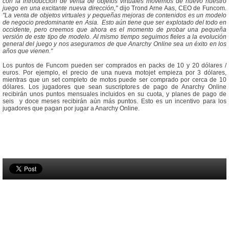
con la introducción de venta de objetos virtuales movemos de nuevo nuestro
juego en una excitante nueva dirección,"
dijo Trond Arne Aas, CEO de Funcom.
"La venta de objetos virtuales y pequeñas mejoras de contenidos es un modelo
de negocio predominante en Asia. Esto aún tiene que ser explotado del todo en
occidente, pero creemos que ahora es el momento de probar una pequeña
versión de este tipo de modelo. Al mismo tiempo seguimos fieles a la evolución
general del juego y nos aseguramos de que Anarchy Online sea un éxito en los
años que vienen."
Los puntos de Funcom pueden ser comprados en packs de 10 y 20 dólares /
euros. Por ejemplo, el precio de una nueva motojet empieza por 3 dólares,
mientras que un set completo de motos puede ser comprado por cerca de 10
dólares. Los jugadores que sean suscriptores de pago de Anarchy Online
recibirán unos puntos mensuales incluidos en su cuota, y planes de pago de
seis y doce meses recibirán aún más puntos. Esto es un incentivo para los
jugadores que pagan por jugar a Anarchy Online.