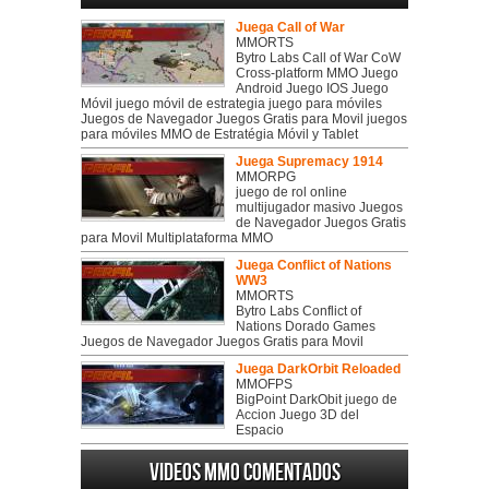
Juega Call of War
MMORTS
Bytro Labs Call of War CoW
Cross-platform MMO Juego
Android Juego IOS Juego
Móvil juego móvil de estrategia juego para móviles
Juegos de Navegador Juegos Gratis para Movil juegos
para móviles MMO de Estratégia Móvil y Tablet
Juega Supremacy 1914
MMORPG
juego de rol online
multijugador masivo Juegos
de Navegador Juegos Gratis
para Movil Multiplataforma MMO
Juega Conflict of Nations
WW3
MMORTS
Bytro Labs Conflict of
Nations Dorado Games
Juegos de Navegador Juegos Gratis para Movil
Juega DarkOrbit Reloaded
MMOFPS
BigPoint DarkObit juego de
Accion Juego 3D del
Espacio
Videos MMO Comentados