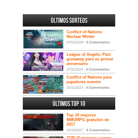
Últimos sorteos
Conflict of Nations
Nuclear Winter
07/02/2024 -
0 Comentarios
League of Angels: Pact
giveaway para su primer
aniversario
27/11/2023 -
0 Comentarios
Conflict of Nations para
jugadores nuevos
02/11/2023 -
0 Comentarios
Últimos Top 10
Top 10 mejores
MMORPG gratuitos de
2017
24/10/2017 -
6 Comentarios
TOP 10 mejores juegos