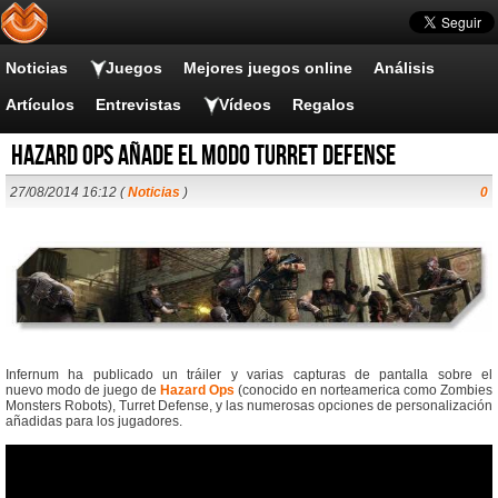
Noticias
Juegos
Mejores juegos online
Análisis
Artículos
Entrevistas
Vídeos
Regalos
Hazard Ops añade el modo Turret Defense
27/08/2014 16:12 (
Noticias
)
0
Infernum ha publicado un tráiler y varias capturas de pantalla sobre el
nuevo modo de juego de
Hazard Ops
(conocido en norteamerica como Zombies
Monsters Robots), Turret Defense, y las numerosas opciones de personalización
añadidas para los jugadores.