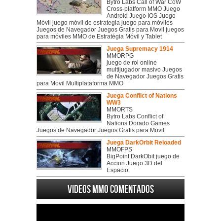
Bytro Labs Call of War CoW
Cross-platform MMO Juego
Android Juego IOS Juego
Móvil juego móvil de estrategia juego para móviles
Juegos de Navegador Juegos Gratis para Movil juegos
para móviles MMO de Estratégia Móvil y Tablet
Juega Supremacy 1914
MMORPG
juego de rol online
multijugador masivo Juegos
de Navegador Juegos Gratis
para Movil Multiplataforma MMO
Juega Conflict of Nations
WW3
MMORTS
Bytro Labs Conflict of
Nations Dorado Games
Juegos de Navegador Juegos Gratis para Movil
Juega DarkOrbit Reloaded
MMOFPS
BigPoint DarkObit juego de
Accion Juego 3D del
Espacio
Videos MMO Comentados