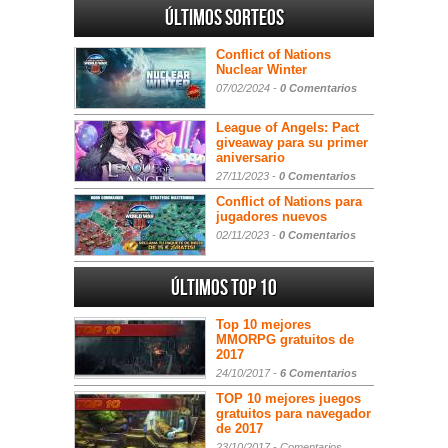
Últimos sorteos
Conflict of Nations
Nuclear Winter
07/02/2024 -
0 Comentarios
League of Angels: Pact
giveaway para su primer
aniversario
27/11/2023 -
0 Comentarios
Conflict of Nations para
jugadores nuevos
02/11/2023 -
0 Comentarios
Últimos Top 10
Top 10 mejores
MMORPG gratuitos de
2017
24/10/2017 -
6 Comentarios
TOP 10 mejores juegos
gratuitos para navegador
de 2017
23/10/2017 -
Comentarios