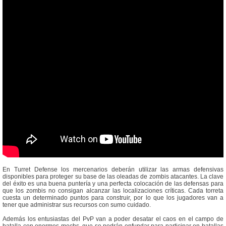
En Turret Defense los mercenarios deberán utilizar las armas defensivas
disponibles para proteger su base de las oleadas de zombis atacantes. La clave
del éxito es una buena puntería y una perfecta colocación de las defensas para
que los zombis no consigan alcanzar las localizaciones críticas. Cada torreta
cuesta un determinado puntos para construir, por lo que los jugadores van a
tener que administrar sus recursos con sumo cuidado.
Además los entusiastas del PvP van a poder desatar el caos en el campo de