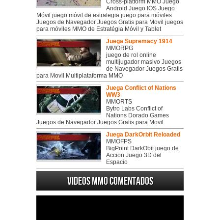
Cross-platform MMO Juego
Android Juego IOS Juego
Móvil juego móvil de estrategia juego para móviles
Juegos de Navegador Juegos Gratis para Movil juegos
para móviles MMO de Estratégia Móvil y Tablet
Juega Supremacy 1914
MMORPG
juego de rol online
multijugador masivo Juegos
de Navegador Juegos Gratis
para Movil Multiplataforma MMO
Juega Conflict of Nations
WW3
MMORTS
Bytro Labs Conflict of
Nations Dorado Games
Juegos de Navegador Juegos Gratis para Movil
Juega DarkOrbit Reloaded
MMOFPS
BigPoint DarkObit juego de
Accion Juego 3D del
Espacio
Videos MMO Comentados