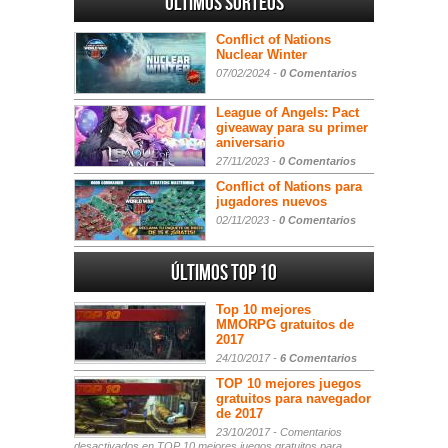
Últimos sorteos
Conflict of Nations
Nuclear Winter
07/02/2024 -
0 Comentarios
League of Angels: Pact
giveaway para su primer
aniversario
27/11/2023 -
0 Comentarios
Conflict of Nations para
jugadores nuevos
02/11/2023 -
0 Comentarios
Últimos Top 10
Top 10 mejores
MMORPG gratuitos de
2017
24/10/2017 -
6 Comentarios
TOP 10 mejores juegos
gratuitos para navegador
de 2017
23/10/2017 -
Comentarios
desactivados
en TOP 10 mejores juegos gratuitos para