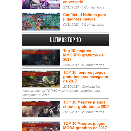
aniversario
27/11/2023 -
0 Comentarios
Conflict of Nations para
jugadores nuevos
02/11/2023 -
0 Comentarios
Últimos Top 10
Top 10 mejores
MMORPG gratuitos de
2017
24/10/2017 -
6 Comentarios
TOP 10 mejores juegos
gratuitos para navegador
de 2017
23/10/2017 -
Comentarios
desactivados
en TOP 10 mejores juegos gratuitos para
navegador de 2017
TOP 10 Mejores juegos
shooter gratuitos de 2017
26/09/2017 -
2 Comentarios
TOP 10 Mejores juegos
MOBA gratuitos de 2017