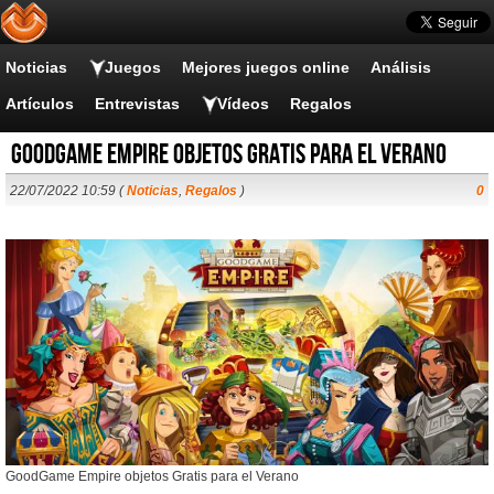
Noticias
Juegos
Mejores juegos online
Análisis
Artículos
Entrevistas
Vídeos
Regalos
GoodGame Empire objetos Gratis para el Verano
22/07/2022 10:59 (
Noticias
,
Regalos
)
0
GoodGame Empire objetos Gratis para el Verano