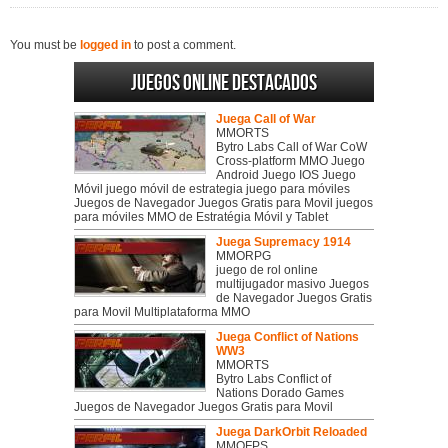
You must be
logged in
to post a comment.
Juegos online destacados
Juega Call of War
MMORTS
Bytro Labs Call of War CoW
Cross-platform MMO Juego
Android Juego IOS Juego
Móvil juego móvil de estrategia juego para móviles
Juegos de Navegador Juegos Gratis para Movil juegos
para móviles MMO de Estratégia Móvil y Tablet
Juega Supremacy 1914
MMORPG
juego de rol online
multijugador masivo Juegos
de Navegador Juegos Gratis
para Movil Multiplataforma MMO
Juega Conflict of Nations
WW3
MMORTS
Bytro Labs Conflict of
Nations Dorado Games
Juegos de Navegador Juegos Gratis para Movil
Juega DarkOrbit Reloaded
MMOFPS