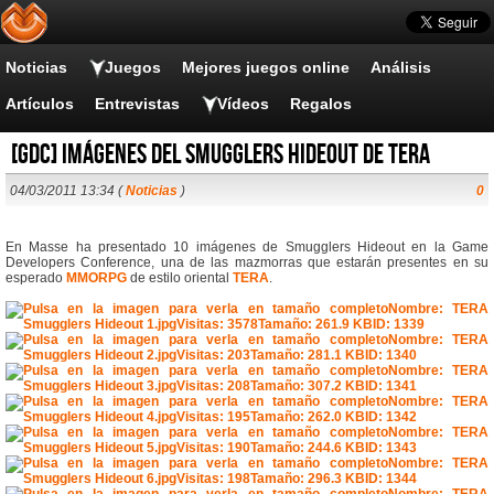
Noticias
Juegos
Mejores juegos online
Análisis
Artículos
Entrevistas
Vídeos
Regalos
[GDC] Imágenes del Smugglers Hideout de TERA
04/03/2011 13:34 (
Noticias
)
0
En Masse ha presentado 10 imágenes de Smugglers Hideout en la Game
Developers Conference, una de las mazmorras que estarán presentes en su
esperado
MMORPG
de estilo oriental
TERA
.