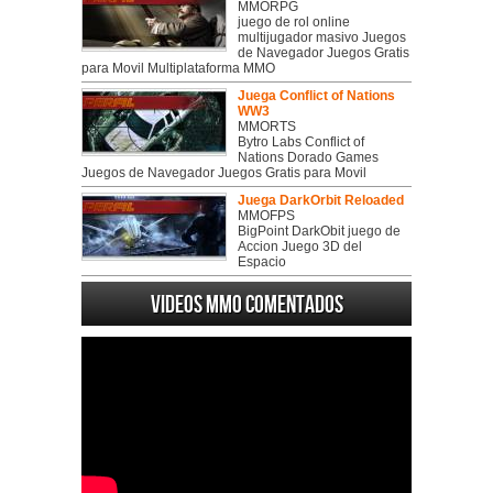
MMORPG
juego de rol online
multijugador masivo Juegos
de Navegador Juegos Gratis
para Movil Multiplataforma MMO
Juega Conflict of Nations
WW3
MMORTS
Bytro Labs Conflict of
Nations Dorado Games
Juegos de Navegador Juegos Gratis para Movil
Juega DarkOrbit Reloaded
MMOFPS
BigPoint DarkObit juego de
Accion Juego 3D del
Espacio
Videos MMO Comentados