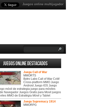
Juegos online multijugador
Juegos online destacados
Juega Call of War
MMORTS
Bytro Labs Call of War CoW
Cross-platform MMO Juego
Android Juego IOS Juego
uego móvil de estrategia juego para móviles
de Navegador Juegos Gratis para Movil juegos
viles MMO de Estratégia Móvil y Tablet
Juega Supremacy 1914
MMORPG