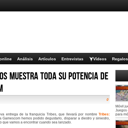
online
Análisis
Artículos
Entrevistas
Vídeos
Regalos
nos muestra toda su potencia de
m
0
Móvil j
Juegos 
va entrega de la franquicia Tribes, que llevará por nombre
Tribes:
para mó
la Gamescom hemos podido degustarlo, disparar a diestro y siniestro,
r lo que vamos a encontrar cuando sea lanzado.