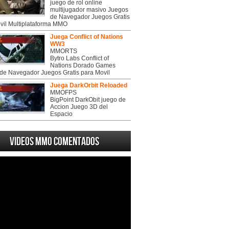
juego de rol online
multijugador masivo Juegos
de Navegador Juegos Gratis
vil Multiplataforma MMO
Juega Conflict of Nations
WW3
MMORTS
Bytro Labs Conflict of
Nations Dorado Games
de Navegador Juegos Gratis para Movil
Juega DarkOrbit Reloaded
MMOFPS
BigPoint DarkObit juego de
Accion Juego 3D del
Espacio
Videos MMO Comentados