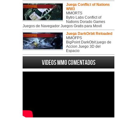
Juega Conflict of Nations
WW3
MMORTS
Bytro Labs Conflict of
Nations Dorado Games
Juegos de Navegador Juegos Gratis para Movil
Juega DarkOrbit Reloaded
MMOFPS
BigPoint DarkObit juego de
Accion Juego 3D del
Espacio
Videos MMO Comentados