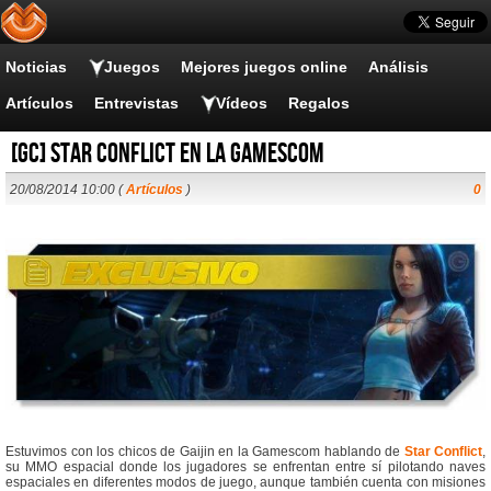
Noticias
Juegos
Mejores juegos online
Análisis
Artículos
Entrevistas
Vídeos
Regalos
[GC] Star Conflict en la Gamescom
20/08/2014 10:00 (
Artículos
)
0
Estuvimos con los chicos de Gaijin en la Gamescom hablando de
Star Conflict
,
su MMO espacial donde los jugadores se enfrentan entre sí pilotando naves
espaciales en diferentes modos de juego, aunque también cuenta con misiones