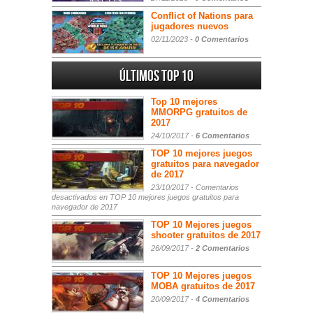
Conflict of Nations para
jugadores nuevos
02/11/2023 -
0 Comentarios
Últimos Top 10
Top 10 mejores
MMORPG gratuitos de
2017
24/10/2017 -
6 Comentarios
TOP 10 mejores juegos
gratuitos para navegador
de 2017
23/10/2017 -
Comentarios
desactivados
en TOP 10 mejores juegos gratuitos para
navegador de 2017
TOP 10 Mejores juegos
shooter gratuitos de 2017
26/09/2017 -
2 Comentarios
TOP 10 Mejores juegos
MOBA gratuitos de 2017
20/09/2017 -
4 Comentarios