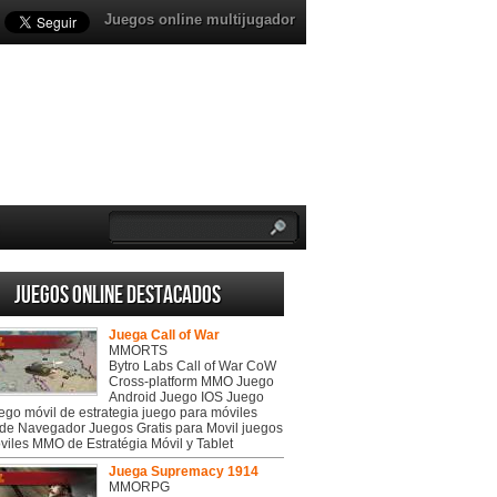
Juegos online multijugador
Juegos online destacados
Juega Call of War
MMORTS
Bytro Labs Call of War CoW
Cross-platform MMO Juego
Android Juego IOS Juego
uego móvil de estrategia juego para móviles
de Navegador Juegos Gratis para Movil juegos
viles MMO de Estratégia Móvil y Tablet
Juega Supremacy 1914
MMORPG