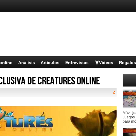
online
Análisis
Artículos
Entrevistas
Vídeos
Regalos
clusiva de Creatures Online
0
Móvil j
Juegos 
para mó