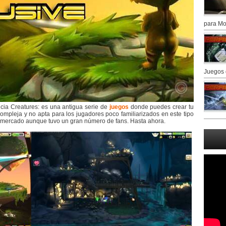
para Mo
Juegos 
icia Creatures: es una antigua serie de
juegos
donde puedes crear tu
 compleja y no apta para los jugadores poco familiarizados en este tipo
n mercado aunque tuvo un gran número de fans. Hasta ahora.