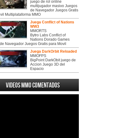
juego de rol online
multijugador masivo Juegos
de Navegador Juegos Gratis
vil Multiplataforma MMO
Juega Conflict of Nations
WW3
MMORTS
Bytro Labs Conflict of
Nations Dorado Games
de Navegador Juegos Gratis para Movil
Juega DarkOrbit Reloaded
MMOFPS
BigPoint DarkObit juego de
Accion Juego 3D del
Espacio
Videos MMO Comentados